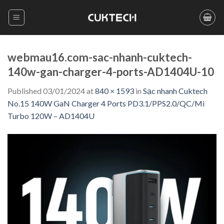
Skip
to
content
webmau16.com-sac-nhanh-cuktech-
140w-gan-charger-4-ports-AD1404U-10
Published
03/01/2024
at
840 × 1593
in
Sạc nhanh Cuktech
No.15 140W GaN Charger 4 Ports PD3.1/PPS2.0/QC/Mi
Turbo 120W – AD1404U