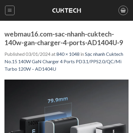
Skip
to
content
webmau16.com-sac-nhanh-cuktech-
140w-gan-charger-4-ports-AD1404U-9
Published
03/01/2024
at
840 × 1048
in
Sạc nhanh Cuktech
No.15 140W GaN Charger 4 Ports PD3.1/PPS2.0/QC/Mi
Turbo 120W – AD1404U