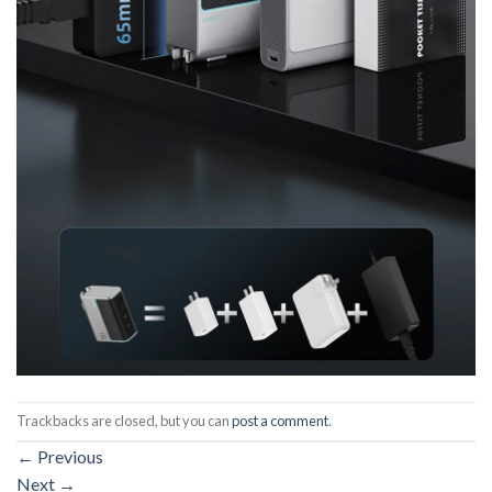
Trackbacks are closed, but you can
post a comment
.
←
Previous
Next
→