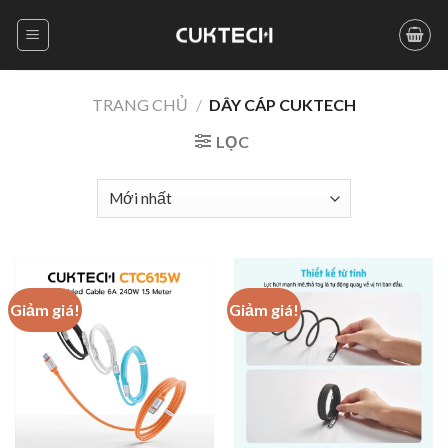
Skip
to
content
TRANG CHỦ
/
DÂY CÁP CUKTECH
LỌC
Giảm giá!
Giảm giá!