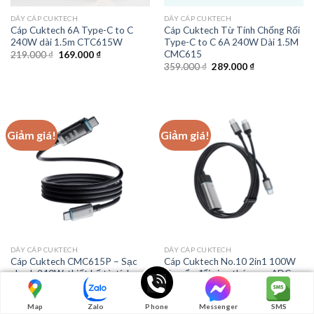
DÂY CÁP CUKTECH
DÂY CÁP CUKTECH
Cáp Cuktech 6A Type-C to C
Cáp Cuktech Từ Tính Chống Rối
240W dài 1.5m CTC615W
Type-C to C 6A 240W Dài 1.5M
CMC615
Giá
Giá
219.000
₫
169.000
₫
gốc
hiện
Giá
Giá
359.000
₫
289.000
₫
là:
tại
gốc
hiện
219.000 ₫.
là:
là:
tại
169.000 ₫.
359.000 ₫.
là:
289.000 ₫.
Giảm giá!
Giảm giá!
DÂY CÁP CUKTECH
DÂY CÁP CUKTECH
Cáp Cuktech CMC615P – Sạc
Cáp Cuktech No.10 2in1 100W
nhanh 240W, thiết kế từ tính,
chuyển đổi giao thức sạc ADC –
màn hình OLED hiện đại
C2C515
Giá
Giá
Giá
Giá
459.000
₫
389.000
₫
590.000
₫
459.000
₫
gốc
hiện
gốc
hiện
Map
Zalo
Phone
Messenger
SMS