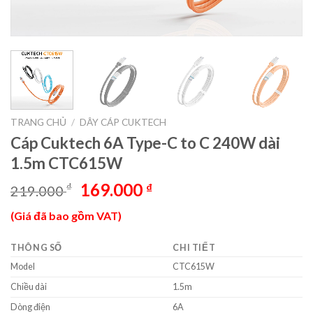
TRANG CHỦ
/
DÂY CÁP CUKTECH
Cáp Cuktech 6A Type-C to C 240W dài
1.5m CTC615W
Giá
Giá
169.000
₫
₫
219.000
gốc
hiện
(Giá đã bao gồm VAT)
là:
tại
219.000 ₫.
là:
THÔNG SỐ
CHI TIẾT
169.000 ₫.
Model
CTC615W
Chiều dài
1.5m
Dòng điện
6A