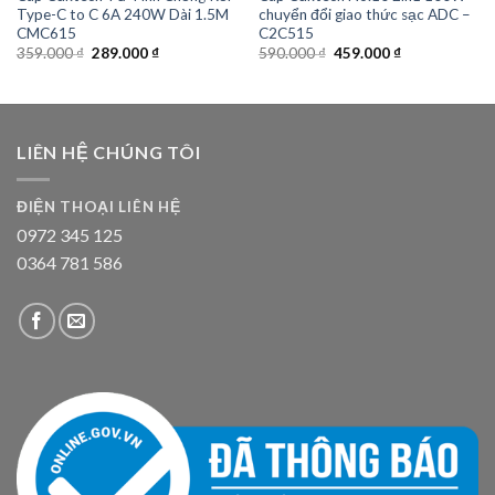
Type-C to C 6A 240W Dài 1.5M
chuyển đổi giao thức sạc ADC –
CMC615
C2C515
Giá
Giá
Giá
Giá
359.000
₫
289.000
₫
590.000
₫
459.000
₫
gốc
hiện
gốc
hiện
là:
tại
là:
tại
359.000 ₫.
là:
590.000 ₫.
là:
289.000 ₫.
459.000 ₫.
LIÊN HỆ CHÚNG TÔI
ĐIỆN THOẠI LIÊN HỆ
0972 345 125
0364 781 586