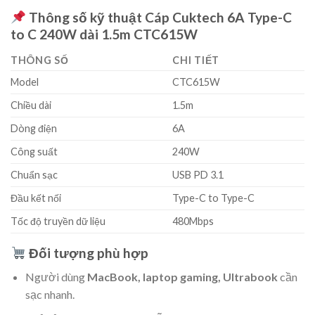
Thông số kỹ thuật Cáp Cuktech 6A Type-C
to C 240W dài 1.5m CTC615W
THÔNG SỐ
CHI TIẾT
Model
CTC615W
Chiều dài
1.5m
Dòng điện
6A
Công suất
240W
Chuẩn sạc
USB PD 3.1
Đầu kết nối
Type-C to Type-C
Tốc độ truyền dữ liệu
480Mbps
Đối tượng phù hợp
Người dùng
MacBook, laptop gaming, Ultrabook
cần
sạc nhanh.