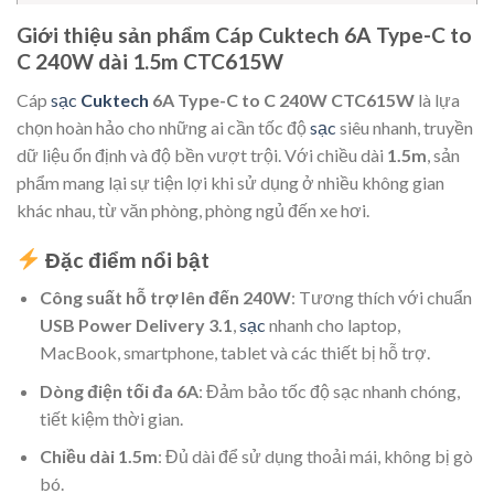
Giới thiệu sản phẩm Cáp Cuktech 6A Type-C to
C 240W dài 1.5m CTC615W
Cáp
sạc
Cuktech
6A Type-C to C 240W CTC615W
là lựa
chọn hoàn hảo cho những ai cần tốc độ
sạc
siêu nhanh, truyền
dữ liệu ổn định và độ bền vượt trội. Với chiều dài
1.5m
, sản
phẩm mang lại sự tiện lợi khi sử dụng ở nhiều không gian
khác nhau, từ văn phòng, phòng ngủ đến xe hơi.
Đặc điểm nổi bật
Công suất hỗ trợ lên đến 240W
: Tương thích với chuẩn
USB Power Delivery 3.1
,
sạc
nhanh cho laptop,
MacBook, smartphone, tablet và các thiết bị hỗ trợ.
Dòng điện tối đa 6A
: Đảm bảo tốc độ sạc nhanh chóng,
tiết kiệm thời gian.
Chiều dài 1.5m
: Đủ dài để sử dụng thoải mái, không bị gò
bó.