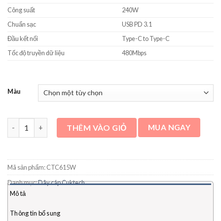
Công suất
240W
Chuẩn sạc
USB PD 3.1
Đầu kết nối
Type-C to Type-C
Tốc độ truyền dữ liệu
480Mbps
Màu
Cáp Cuktech 6A Type-C to C 240W dài 1.5m CTC615W số lượng
THÊM VÀO GIỎ
MUA NGAY
Mã sản phẩm:
CTC615W
Danh mục:
Dây cáp Cuktech
Mô tả
Thông tin bổ sung