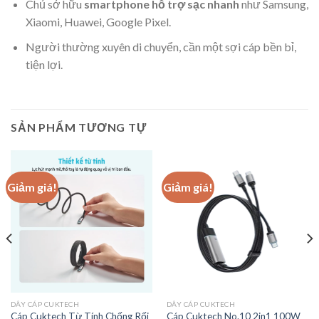
Chủ sở hữu
smartphone hỗ trợ sạc nhanh
như Samsung,
Xiaomi, Huawei, Google Pixel.
Người thường xuyên di chuyển, cần một sợi cáp bền bỉ,
tiện lợi.
SẢN PHẨM TƯƠNG TỰ
Giảm giá!
Giảm giá!
DÂY CÁP CUKTECH
DÂY CÁP CUKTECH
Cáp Cuktech Từ Tính Chống Rối
Cáp Cuktech No.10 2in1 100W