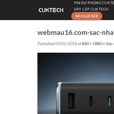
Skip
PIN DỰ PHÒNG CUKT
to
DÂY CÁP CUKTECH
content
BÁO GIÁ B2B
webmau16.com-sac-nha
Published
03/01/2024
at
840 × 1880
in
Sạc