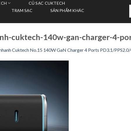
ECH
CỦ SẠC CUKTECH
T
TRẠM SẠC
SẢN PHẨM KHÁC
k
nh-cuktech-140w-gan-charger-4-po
 nhanh Cuktech No.15 140W GaN Charger 4 Ports PD3.1/PPS2