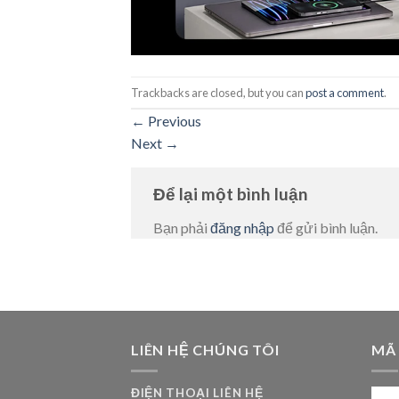
Trackbacks are closed, but you can
post a comment
.
←
Previous
Next
→
Để lại một bình luận
Bạn phải
đăng nhập
để gửi bình luận.
LIÊN HỆ CHÚNG TÔI
MÃ
ĐIỆN THOẠI LIÊN HỆ