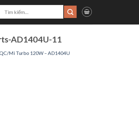
ìm
iếm:
rts-AD1404U-11
.0/QC/Mi Turbo 120W – AD1404U