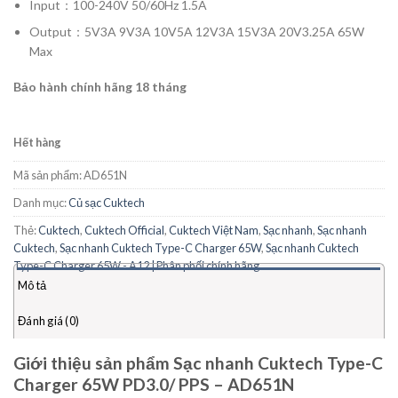
Input：100-240V 50/60Hz 1.5A
Output：5V3A 9V3A 10V5A 12V3A 15V3A 20V3.25A 65W
Max
Bảo hành chính hãng 18 tháng
Hết hàng
Mã sản phẩm:
AD651N
Danh mục:
Củ sạc Cuktech
Thẻ:
Cuktech
,
Cuktech Official
,
Cuktech Việt Nam
,
Sạc nhanh
,
Sạc nhanh
Cuktech
,
Sạc nhanh Cuktech Type-C Charger 65W
,
Sạc nhanh Cuktech
Type-C Charger 65W - A12 | Phân phối chính hãng
Mô tả
Đánh giá (0)
Giới thiệu sản phẩm Sạc nhanh Cuktech Type-C
Charger 65W PD3.0/ PPS – AD651N