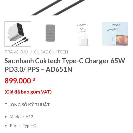
TRANG CHỦ
/
CỦ SẠC CUKTECH
Sạc nhanh Cuktech Type-C Charger 65W
PD3.0/ PPS – AD651N
899.000
₫
(Giá đã bao gồm VAT)
THÔNG SỐ KỸ THUẬT
Model：A12
Port：Type-C