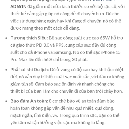
đã giảm một nửa kích thước so với bộ sạc cũ, với
AD651N
thiết kế cắm gập giúp nó càng dễ di chuyển hơn. Dù cho
việc sử dụng hàng ngày hay khi đang di chuyển, nó có thể
được mang theo một cách dễ dàng.
Tương thích Siêu:
Bộ sạc công suất cực cao 65W, hỗ trợ
cả giao thức PD 3.0 và PPS, cung cấp sạc đầy đủ công
suất cho cả iPhone và Samsung. Nó có thể sạc iPhone 15
Pro Max lên đến 56% chỉ trong 30 phút.
Phải có khi Du lịch:
Dù ở vùng có độ cao hay khí hậu nhiệt
đới, nó vẫn duy trì hiệu suất sạc xuất sắc, với đầu ra không
giảm tần số, đảm bảo sạc ổn định và nhanh chóng cho
thiết bị của bạn, làm cho chuyến đi của bạn trôi chảy hơn.
Bảo đảm An toàn:
8 cơ chế bảo vệ an toàn đảm bảo
hoàn toàn không gặp vấn đề như quá nhiệt, quá dòng,
mạch ngắn, tĩnh điện, v.v. Trong quá trình sạc, bạn có thể
yên tâm và tận hưởng việc sạc mà không lo lắng.