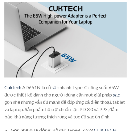
Cuktech
AD651N là củ
sạc
nhanh Type-C công suất 65W,
được thiết kế dành cho người dùng cần một giải pháp
sạc
gọn nhẹ nhưng vẫn đủ mạnh để đáp ứng cả điện thoại, tablet
và laptop. Sản phẩm hỗ trợ chuẩn sạc PD 3.0 và PPS, đảm
bảo khả năng tương thích rộng và tốc độ sạc ổn định.
Gọn nhẹ & Di động:
Bộ sạc Type-C 65W
CUKTECH