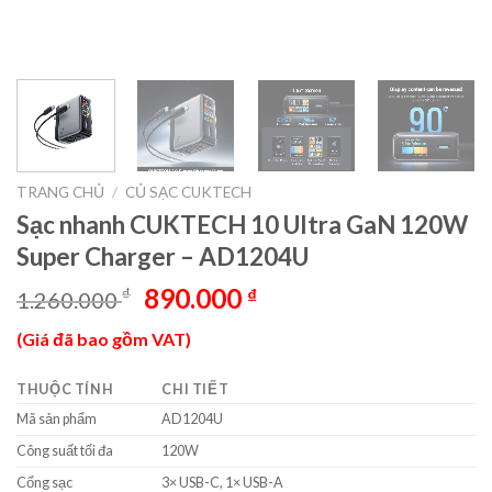
TRANG CHỦ
/
CỦ SẠC CUKTECH
Sạc nhanh CUKTECH 10 Ultra GaN 120W
Super Charger – AD1204U
Giá
Giá
890.000
₫
₫
1.260.000
gốc
hiện
(Giá đã bao gồm VAT)
là:
tại
1.260.000 ₫.
là:
THUỘC TÍNH
CHI TIẾT
890.000 ₫.
Mã sản phẩm
AD1204U
Công suất tối đa
120W
Cổng sạc
3× USB-C, 1× USB-A