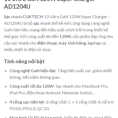
AD1204U
Sạc
nhanh
CUKTECH
10 Ultra GaN 120W Super Charger –
AD1204U là bộ
sạc
nhanh thế hệ mới, ứng dụng công nghệ
GaN tiên tiến, mang đến hiệu suất vượt trội trong thiết kế
nhỏ gọn. Với công suất lên đến
120W
, sản phẩm đáp ứng nhu
cầu sạc nhanh cho
điện thoại, máy tính bảng, laptop
và
nhiều thiết bị điện tử khác.
Tính năng nổi bật
Công nghệ GaN hiện đại
: Tăng hiệu suất sạc, giảm nhiệt
lượng, tiết kiệm không gian.
Công suất tối đa 120W
: Sạc nhanh cho MacBook Pro,
iPad Pro, điện thoại Android, Nintendo Switch…
4 cổng sạc tiện lợi
: 3 cổng USB-C + 1 cổng USB-A, hỗ trợ
PD3.0, PPS2.0, QC3.0.
Màn hình OLED thông minh
: Hiển thị điện áp, dòng điện,