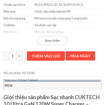
Chuẩn sạc hỗ trợ
PD3.0, PPS2.0, QC3.0, SCP/FCP, UFCS
Màn hình
OLED, đảo chiều hiển thị 90°
Kết nối ứng dụng
Mi Home (chuyển vùng sang Trung Quốc)
Chất liệu
Vỏ nhôm cao cấp
Kích thước
Nhỏ gọn, dễ mang theo
Bảo hành
18 tháng chính hãng
Xem thêm
Sạc nhanh CUKTECH 10 Ultra GaN 120W Super Charger – AD120
THÊM VÀO GIỎ
MUA NGAY
Mã sản phẩm:
AD1204U
Danh mục:
Củ sạc Cuktech
Mô tả
Giới thiệu sản phẩm Sạc nhanh CUKTECH
10 Ultra GaN 120W Super Charger –