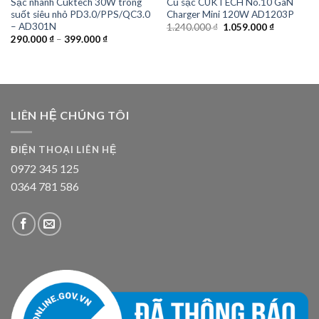
Sạc nhanh Cuktech 30W trong
Củ sạc CUKTECH No.10 GaN
suốt siêu nhỏ PD3.0/PPS/QC3.0
Charger Mini 120W AD1203P
– AD301N
Giá
Giá
1.240.000
₫
1.059.000
₫
gốc
hiện
290.000
₫
–
399.000
₫
là:
tại
1.240.000 ₫.
là:
1.059.000 
LIÊN HỆ CHÚNG TÔI
ĐIỆN THOẠI LIÊN HỆ
0972 345 125
0364 781 586