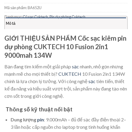
Mã sản phẩm:
BA652U
Danh mục:
Củ sạc Cuktech
,
Pin dự phòng Cuktech
Mô tả
GIỚI THIỆU SẢN PHẨM Cốc sạc kiêm pin
dự phòng CUKTECH 10 Fusion 2in1
9000mah 134W
Bạn đang tìm kiếm một giải pháp
sạc
nhanh, nhỏ gọn nhưng
mạnh mẽ cho mọi thiết bị?
CUKTECH
10 Fusion 2in1 134W
chính là lựa chọn lý tưởng. Với công nghệ
sạc
tiên tiến, thiết
kế đa năng và hiệu suất vượt trội, sản phẩm này đang tạo nên
cơn sốt trong giới công nghệ.
Thông số kỹ thuật nổi bật
Dung lượng
pin
: 9.000mAh – đủ để sạc đầy điện thoại 2–
3 lần hoặc cấp nguồn cho laptop trong tình huống khẩn