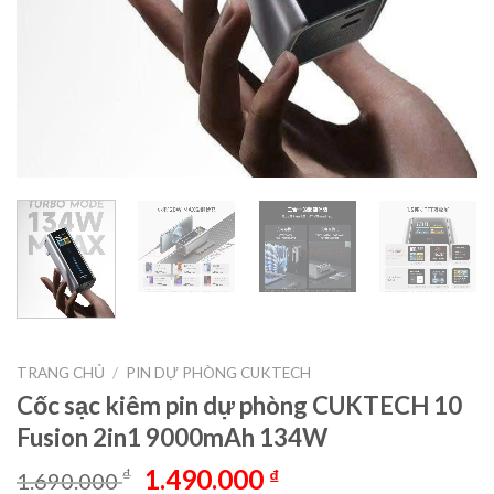
TRANG CHỦ
/
PIN DỰ PHÒNG CUKTECH
Cốc sạc kiêm pin dự phòng CUKTECH 10
Fusion 2in1 9000mAh 134W
Giá
Giá
1.490.000
₫
₫
1.690.000