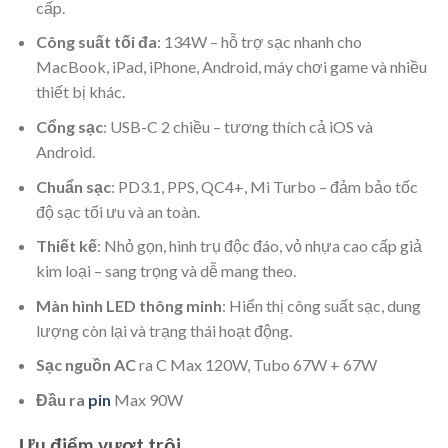
cấp.
Công suất tối đa
: 134W – hỗ trợ sạc nhanh cho
MacBook, iPad, iPhone, Android, máy chơi game và nhiều
thiết bị khác.
Cổng sạc
: USB-C 2 chiều – tương thích cả iOS và
Android.
Chuẩn sạc
: PD3.1, PPS, QC4+, Mi Turbo – đảm bảo tốc
độ sạc tối ưu và an toàn.
Thiết kế
: Nhỏ gọn, hình trụ độc đáo, vỏ nhựa cao cấp giả
kim loại – sang trọng và dễ mang theo.
Màn hình LED thông minh
: Hiển thị công suất sạc, dung
lượng còn lại và trạng thái hoạt động.
Sạc nguồn AC
ra C Max 120W, Tubo 67W + 67W
Đầu ra
pin
Max 90W
Ưu điểm vượt trội