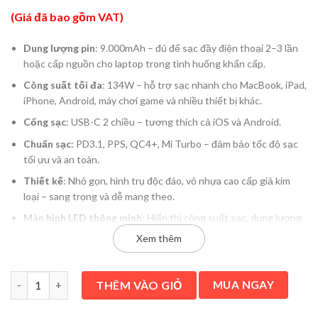
gốc
hiện
(Giá đã bao gồm VAT)
là:
tại
1.690.000 ₫.
là:
Dung lượng pin
: 9.000mAh – đủ để sạc đầy điện thoại 2–3 lần
1.490.000 ₫.
hoặc cấp nguồn cho laptop trong tình huống khẩn cấp.
Công suất tối đa
: 134W – hỗ trợ sạc nhanh cho MacBook, iPad,
iPhone, Android, máy chơi game và nhiều thiết bị khác.
Cổng sạc
: USB-C 2 chiều – tương thích cả iOS và Android.
Chuẩn sạc
: PD3.1, PPS, QC4+, Mi Turbo – đảm bảo tốc độ sạc
tối ưu và an toàn.
Thiết kế
: Nhỏ gọn, hình trụ độc đáo, vỏ nhựa cao cấp giả kim
loại – sang trọng và dễ mang theo.
Màn hình LED thông minh
: Hiển thị công suất sạc, dung lượng
còn lại và trạng thái hoạt động.
Xem thêm
Sạc nguồn AC
ra C Max 120W, Tubo 67W + 67W
Đầu ra pin
Max 90W
Cốc sạc kiêm pin dự phòng CUKTECH 10 Fusion 2in1 9000mAh 1
THÊM VÀO GIỎ
MUA NGAY
Bảo hành 18 tháng.