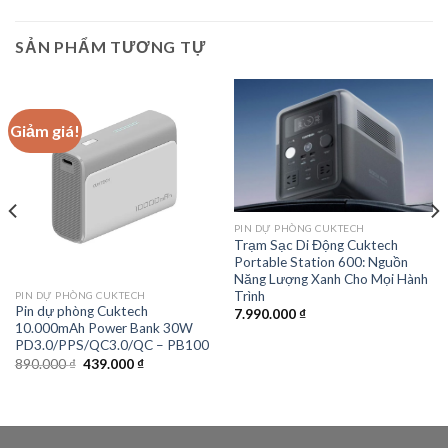
SẢN PHẨM TƯƠNG TỰ
Giảm giá!
PIN DỰ PHÒNG CUKTECH
Trạm Sạc Di Động Cuktech
Portable Station 600: Nguồn
Năng Lượng Xanh Cho Mọi Hành
Trình
PIN DỰ PHÒNG CUKTECH
Pin dự phòng Cuktech
7.990.000
₫
10.000mAh Power Bank 30W
PD3.0/PPS/QC3.0/QC – PB100
Giá
Giá
890.000
₫
439.000
₫
gốc
hiện
là:
tại
890.000 ₫.
là:
439.000 ₫.