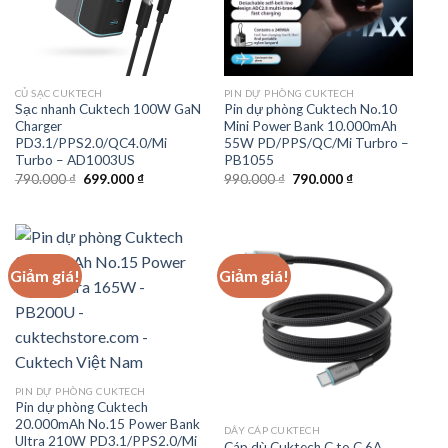
CỦ SẠC CUKTECH
PIN DỰ PHÒNG CUKTECH
Sạc nhanh Cuktech 100W GaN
Pin dự phòng Cuktech No.10
Charger
Mini Power Bank 10.000mAh
PD3.1/PPS2.0/QC4.0/Mi
55W PD/PPS/QC/Mi Turbro –
Turbo – AD1003US
PB1055
Giá
Giá
Giá
Giá
790.000
₫
699.000
₫
990.000
₫
790.000
₫
gốc
hiện
gốc
hiện
là:
tại
là:
tại
790.000 ₫.
là:
990.000 ₫.
là:
699.000 ₫.
790.000 ₫.
Giảm giá!
Giảm giá!
PIN DỰ PHÒNG CUKTECH
Pin dự phòng Cuktech
20.000mAh No.15 Power Bank
DÂY CÁP CUKTECH
Ultra 210W PD3.1/PPS2.0/Mi
Cáp dù Cuktech C to C 6A