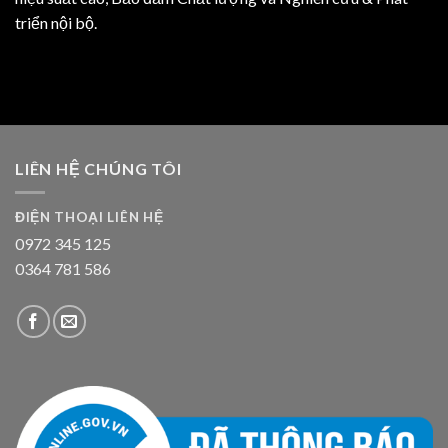
triển nội bộ.
LIÊN HỆ CHÚNG TÔI
ĐIỆN THOẠI LIÊN HỆ
0972 345 125
0364 781 586