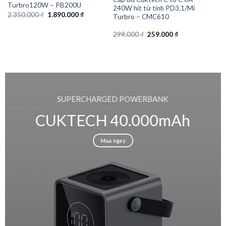
Turbro120W – PB200U
240W hít từ tính PD3.1/Mi
Giá
Giá
2.350.000
₫
1.890.000
₫
Turbro – CMC610
gốc
hiện
là:
tại
2.350.000 ₫.
là:
Giá
Giá
299.000
₫
259.000
₫
1.890.000 ₫.
gốc
hiện
là:
tại
299.000 ₫.
là:
259.000 ₫.
SUPERCHARGED POWERBANK
CUKTECH 40.000mAh
Mua ngay