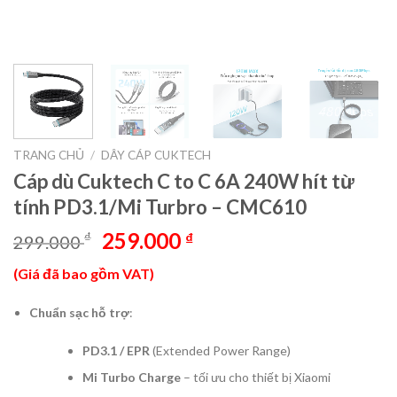
TRANG CHỦ
/
DÂY CÁP CUKTECH
Cáp dù Cuktech C to C 6A 240W hít từ
tính PD3.1/Mi Turbro – CMC610
Giá
Giá
259.000
₫
₫
299.000
gốc
hiện
(Giá đã bao gồm VAT)
là:
tại
299.000 ₫.
là:
Chuẩn sạc hỗ trợ
:
259.000 ₫.
PD3.1 / EPR
(Extended Power Range)
Mi Turbo Charge
– tối ưu cho thiết bị Xiaomi