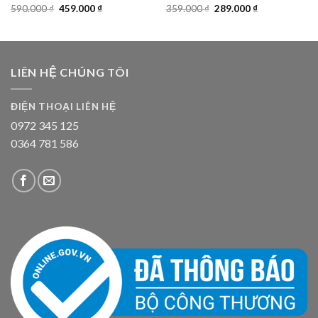
Giá
Giá
Giá
Giá
590.000
₫
459.000
₫
359.000
₫
289.000
₫
gốc
hiện
gốc
hiện
là:
tại
là:
tại
590.000 ₫.
là:
359.000 ₫.
là:
459.000 ₫.
289.000 ₫.
LIÊN HỆ CHÚNG TÔI
ĐIỆN THOẠI LIÊN HỆ
0972 345 125
0364 781 586