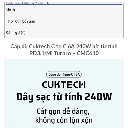
Danh mục:
Dây cáp Cuktech
Mô tả
Thông tin bổ sung
Đánh giá (0)
Cáp dù Cuktech C to C 6A 240W hít từ tính
PD3.1/Mi Turbro – CMC610