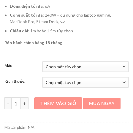
Dòng điện tối đa
: 6A
Công suất tối đa
: 240W – đủ dùng cho laptop gaming,
MacBook Pro, Steam Deck, v.v.
Chiều dài
: 1m hoặc 1.5m tùy chọn
Bảo hành chính hãng 18 tháng
Màu
Kích thước
Cáp dù Cuktech C to C 6A 240W hít từ tính PD3.1/Mi Turbro - 
THÊM VÀO GIỎ
MUA NGAY
Mã sản phẩm:
N/A