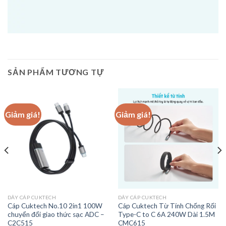
SẢN PHẨM TƯƠNG TỰ
Giảm giá!
Giảm giá!
DÂY CÁP CUKTECH
DÂY CÁP CUKTECH
Cáp Cuktech No.10 2in1 100W
Cáp Cuktech Từ Tính Chống Rối
chuyển đổi giao thức sạc ADC –
Type-C to C 6A 240W Dài 1.5M
C2C515
CMC615