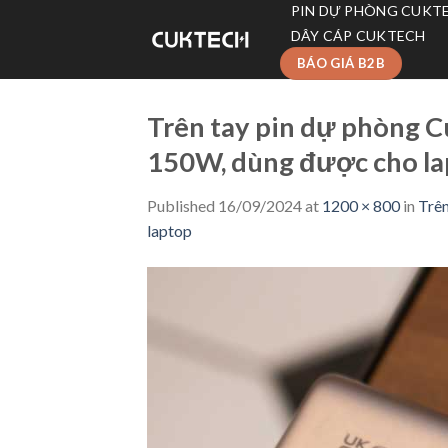
Skip
PIN DỰ PHÒNG CUKT
to
DÂY CÁP CUKTECH
content
BÁO GIÁ B2B
Trên tay pin dự phòng C
150W, dùng được cho l
Published
16/09/2024
at
1200 × 800
in
Trên
laptop