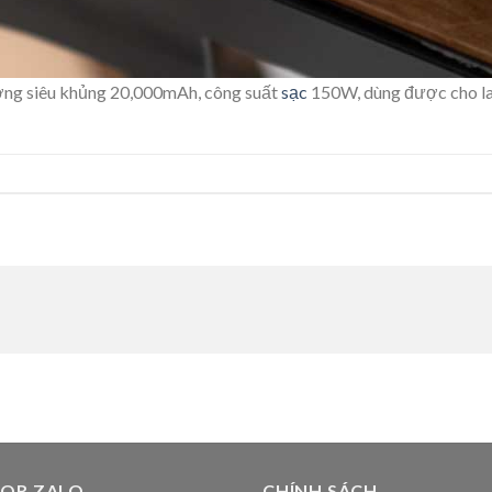
ợng siêu khủng 20,000mAh, công suất
sạc
150W, dùng được cho l
 QR ZALO
CHÍNH SÁCH