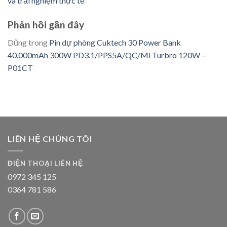
và trải nghiệm thực tế
Phản hồi gần đây
Dũng
trong
Pin dự phòng Cuktech 30 Power Bank
40.000mAh 300W PD3.1/PPS5A/QC/Mi Turbro 120W –
P01CT
LIÊN HỆ CHÚNG TÔI
ĐIỆN THOẠI LIÊN HỆ
0972 345 125
0364 781 586