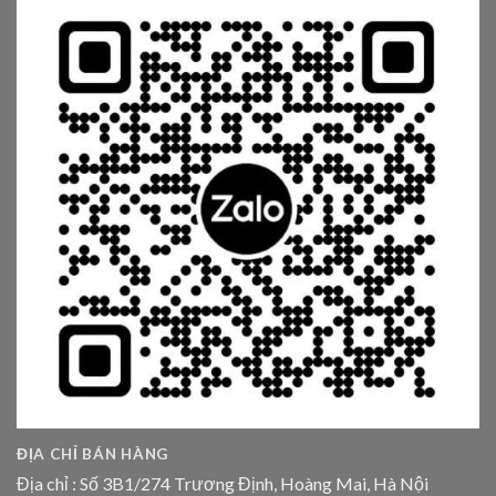
ĐỊA CHỈ BÁN HÀNG
Địa chỉ : Số 3B1/274 Trương Định, Hoàng Mai, Hà Nội