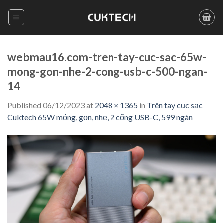
Skip
to
content
webmau16.com-tren-tay-cuc-sac-65w-
mong-gon-nhe-2-cong-usb-c-500-ngan-
14
Published
06/12/2023
at
2048 × 1365
in
Trên tay cục sạc
Cuktech 65W mỏng, gọn, nhẹ, 2 cổng USB-C, 599 ngàn