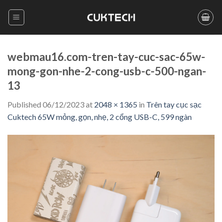
Skip
to
content
webmau16.com-tren-tay-cuc-sac-65w-
mong-gon-nhe-2-cong-usb-c-500-ngan-
13
Published
06/12/2023
at
2048 × 1365
in
Trên tay cục sạc
Cuktech 65W mỏng, gọn, nhẹ, 2 cổng USB-C, 599 ngàn