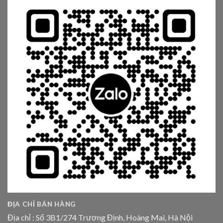
ĐỊA CHỈ BÁN HÀNG
Địa chỉ : Số 3B1/274 Trương Định, Hoàng Mai, Hà Nội