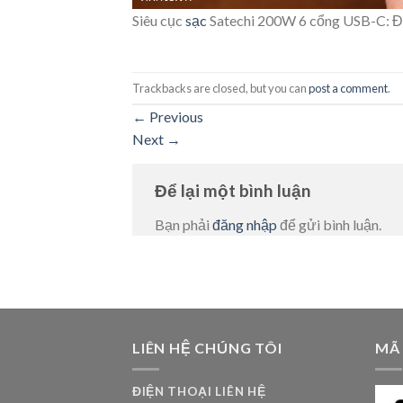
Siêu cục
sạc
Satechi 200W 6 cổng USB-C: Đán
Trackbacks are closed, but you can
post a comment
.
←
Previous
Next
→
Để lại một bình luận
Bạn phải
đăng nhập
để gửi bình luận.
LIÊN HỆ CHÚNG TÔI
MÃ
ĐIỆN THOẠI LIÊN HỆ