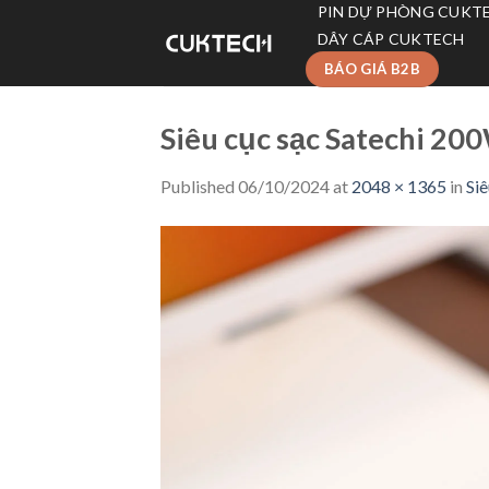
Skip
PIN DỰ PHÒNG CUKT
to
DÂY CÁP CUKTECH
content
BÁO GIÁ B2B
Siêu cục sạc Satechi 200
Published
06/10/2024
at
2048 × 1365
in
Siê