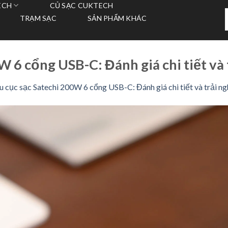
ECH
CỦ SẠC CUKTECH
T
TRẠM SẠC
SẢN PHẨM KHÁC
k
W 6 cổng USB-C: Đánh giá chi tiết và
u cục sạc Satechi 200W 6 cổng USB-C: Đánh giá chi tiết và trải n