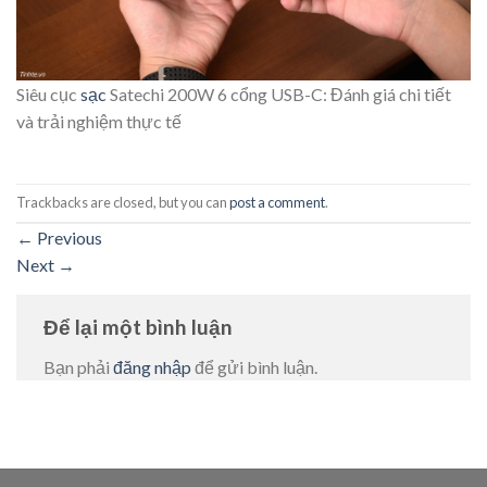
Siêu cục
sạc
Satechi 200W 6 cổng USB-C: Đánh giá chi tiết
và trải nghiệm thực tế
Trackbacks are closed, but you can
post a comment
.
←
Previous
Next
→
Để lại một bình luận
Bạn phải
đăng nhập
để gửi bình luận.