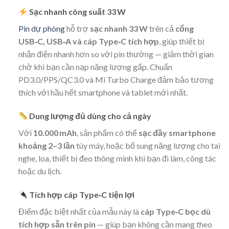
Sạc nhanh công suất 33 W
Pin dự phòng
hỗ trợ
sạc nhanh 33 W
trên cả
cổng
USB‑C, USB‑A và cáp Type‑C tích hợp
, giúp thiết bị
nhận điện nhanh hơn so với pin thường — giảm thời gian
chờ khi bạn cần nạp năng lượng gấp. Chuẩn
PD3.0/PPS/QC3.0 và Mi Turbo Charge đảm bảo tương
thích với hầu hết smartphone và tablet mới nhất.
Dung lượng đủ dùng cho cả ngày
Với
10.000 mAh
, sản phẩm có thể
sạc đầy smartphone
khoảng 2–3 lần
tùy máy, hoặc bổ sung năng lượng cho tai
nghe, loa, thiết bị đeo thông minh khi bạn đi làm, công tác
hoặc du lịch.
Tích hợp cáp Type‑C tiện lợi
Điểm đặc biệt nhất của mẫu này là
cáp Type‑C bọc dù
tích hợp sẵn trên pin
— giúp bạn không cần mang theo