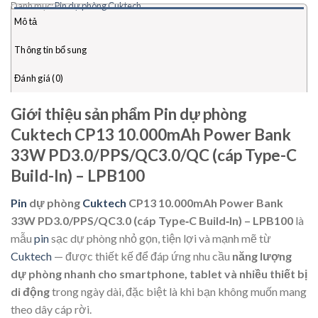
Danh mục:
Pin dự phòng Cuktech
Mô tả
Thông tin bổ sung
Đánh giá (0)
Giới thiệu sản phẩm Pin dự phòng
Cuktech CP13 10.000mAh Power Bank
33W PD3.0/PPS/QC3.0/QC (cáp Type-C
Build-In) – LPB100
Pin
dự phòng
Cuktech
CP13 10.000mAh Power Bank
33W PD3.0/PPS/QC3.0 (cáp Type‑C Build‑In) – LPB100
là
mẫu
pin
sạc dự phòng nhỏ gọn, tiện lợi và mạnh mẽ từ
Cuktech
— được thiết kế để đáp ứng nhu cầu
năng lượng
dự phòng nhanh cho smartphone, tablet và nhiều thiết bị
di động
trong ngày dài, đặc biệt là khi bạn không muốn mang
theo dây cáp rời.