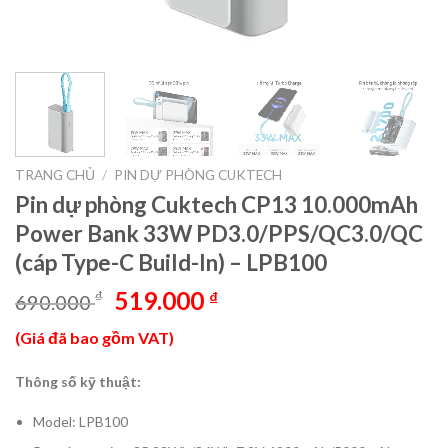
TRANG CHỦ
/
PIN DỰ PHÒNG CUKTECH
Pin dự phòng Cuktech CP13 10.000mAh
Power Bank 33W PD3.0/PPS/QC3.0/QC
(cáp Type-C Build-In) – LPB100
Giá
Giá
519.000
₫
₫
690.000
gốc
hiện
(Giá đã bao gồm VAT)
là:
tại
690.000 ₫.
là:
Thông số kỹ thuật:
519.000 ₫.
Model: LPB100