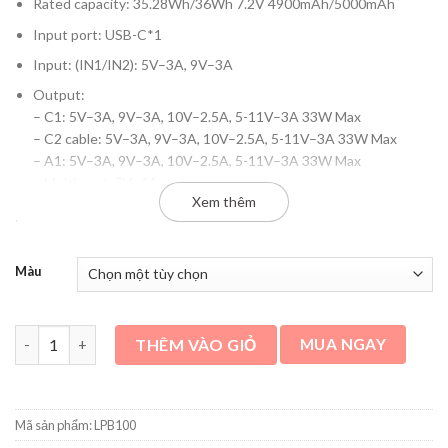
Rated capacity: 35.28Wh/36Wh 7.2V 4900mAh/5000mAh
Input port: USB-C*1
Input: (IN1/IN2): 5V–3A, 9V–3A
Output:
– C1: 5V–3A, 9V–3A, 10V–2.5A, 5-11V–3A 33W Max
– C2 cable: 5V–3A, 9V–3A, 10V–2.5A, 5-11V–3A 33W Max
– A1: 5V–3A, 9V–3A, 10V–2.5A, 5-11V–3A 33W Max
– Multi-port: 5V–4A
Xem thêm
Bảo hành 18 tháng chính hãng
Màu
Pin dự phòng Cuktech CP13 10.000mAh Power Bank 33W PD3.0/P
THÊM VÀO GIỎ
MUA NGAY
Mã sản phẩm:
LPB100