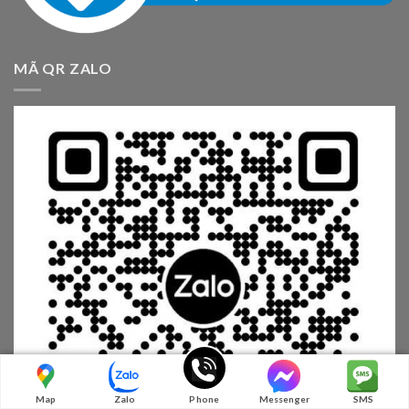
MÃ QR ZALO
Map
Zalo
Phone
Messenger
SMS