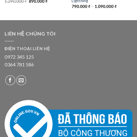
Lightning
Giá
Giá
1.290.000
₫
890.000
₫
gốc
hiện
790.000
₫
–
1.090.000
₫
là:
tại
1.290.000 ₫.
là:
890.000 ₫.
LIÊN HỆ CHÚNG TÔI
ĐIỆN THOẠI LIÊN HỆ
0972 345 125
0364 781 586