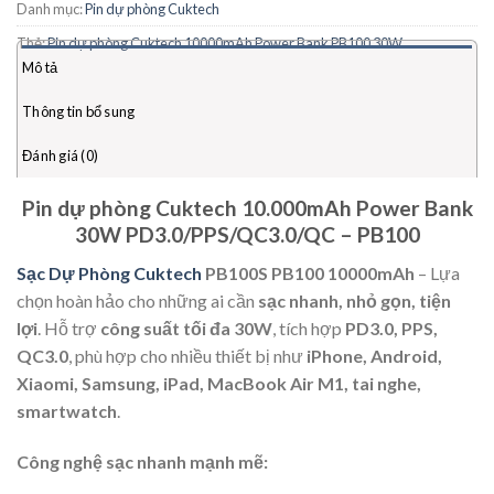
M1, tai nghe không dây
Danh mục:
Pin dự phòng Cuktech
Thiết kế sang trọng, màn hình LED hiển thị dung lượng pin
Thẻ:
Pin dự phòng Cuktech 10000mAh Power Bank PB100 30W
Mô tả
Bảo hành 18 tháng chính hãng
Thông tin bổ sung
Đánh giá (0)
Pin dự phòng Cuktech 10.000mAh Power Bank
30W PD3.0/PPS/QC3.0/QC – PB100
Sạc Dự Phòng
Cuktech
PB100S PB100 10000mAh
– Lựa
chọn hoàn hảo cho những ai cần
sạc nhanh, nhỏ gọn, tiện
lợi
. Hỗ trợ
công suất tối đa 30W
, tích hợp
PD3.0, PPS,
QC3.0
, phù hợp cho nhiều thiết bị như
iPhone, Android,
Xiaomi, Samsung, iPad, MacBook Air M1, tai nghe,
smartwatch
.
Công nghệ sạc nhanh mạnh mẽ: