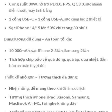
Công suất 30W
, hỗ trợ
PD3.0, PPS, QC3.0
, sạc nhanh
điện thoại, máy tính bảng
1 cổng USB-C + 1 cổng USB-A
, sạc cùng lúc 2 thiết bị
Sạc iPhone 14/15 lên 50% chỉ trong 30 phút
Dung lượng đủ dùng – An toàn tối đa:
10.000mAh
, sạc iPhone
2-3 lần
, Samsung
2 lần
Tích hợp chip bảo vệ quá dòng, quá áp, quá nhiệt
, đảm
bảo an toàn tuyệt đối
Thiết kế nhỏ gọn – Tương thích đa dạng:
Nhẹ, mỏng, dễ mang theo
khi đi làm, du lịch
Tương thích iPhone, iPad, Xiaomi, Samsung,
MacBook Air M1, tai nghe không dây
Thiết kế sang trọng, màn hình LED hiển thị dung lượng