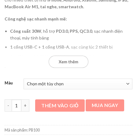
MacBook Air M1, tai nghe, smartwatch
.
Công nghệ sạc nhanh mạnh mẽ:
Công suất 30W
, hỗ trợ
PD3.0, PPS, QC3.0
, sạc nhanh điện
thoại, máy tính bảng
1 cổng USB-C + 1 cổng USB-A
, sạc cùng lúc 2 thiết bị
Sạc iPhone 14/15 lên 50% chỉ trong 30 phút
Xem thêm
Dung lượng đủ dùng – An toàn tối đa:
10.000mAh
, sạc iPhone
2-3 lần
, Samsung
2 lần
Màu
Tích hợp chip bảo vệ quá dòng, quá áp, quá nhiệt
, đảm bảo an
toàn tuyệt đối
Pin dự phòng Cuktech 10.000mAh Power Bank 30W PD3.0/PPS/Q
THÊM VÀO GIỎ
MUA NGAY
Thiết kế nhỏ gọn – Tương thích đa dạng:
Nhẹ, mỏng, dễ mang theo
khi đi làm, du lịch
Mã sản phẩm:
PB100
Tương thích iPhone, iPad, Xiaomi, Samsung, MacBook Air