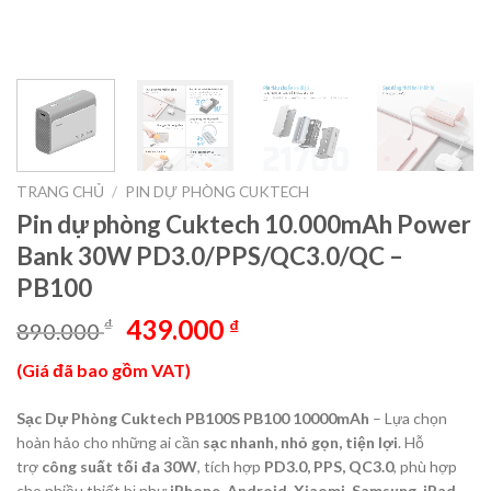
TRANG CHỦ
/
PIN DỰ PHÒNG CUKTECH
Pin dự phòng Cuktech 10.000mAh Power
Bank 30W PD3.0/PPS/QC3.0/QC –
PB100
Giá
Giá
439.000
₫
₫
890.000
gốc
hiện
(Giá đã bao gồm VAT)
là:
tại
890.000 ₫.
là:
Sạc Dự Phòng Cuktech PB100S PB100 10000mAh
– Lựa chọn
439.000 ₫.
hoàn hảo cho những ai cần
sạc nhanh, nhỏ gọn, tiện lợi
. Hỗ
trợ
công suất tối đa 30W
, tích hợp
PD3.0, PPS, QC3.0
, phù hợp
cho nhiều thiết bị như
iPhone, Android, Xiaomi, Samsung, iPad,