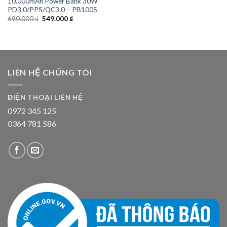
10.000mAh Power Bank 30W
PD3.0/PPS/QC3.0 – PB100S
Giá
Giá
690.000
₫
549.000
₫
gốc
hiện
là:
tại
690.000 ₫.
là:
549.000 ₫.
LIÊN HỆ CHÚNG TÔI
ĐIỆN THOẠI LIÊN HỆ
0972 345 125
0364 781 586