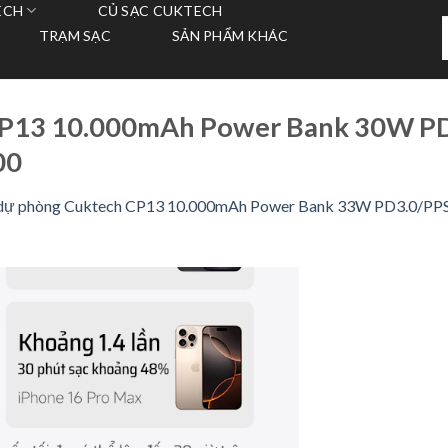
ECH
CỦ SẠC CUKTECH
T
TRẠM SẠC
SẢN PHẨM KHÁC
k
CP13 10.000mAh Power Bank 30W P
00
 dự phòng Cuktech CP13 10.000mAh Power Bank 33W PD3.0/PPS/