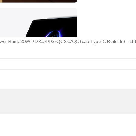
er Bank 30W PD3.0/PPS/QC3.0/QC (cáp Type-C Build-In) – L