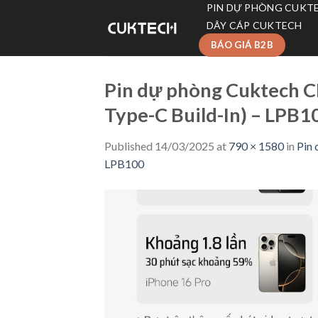
Skip
PIN DỰ PHÒNG CUKT
to
DÂY CÁP CUKTECH
content
BÁO GIÁ B2B
Pin dự phòng Cuktech 
Type-C Build-In) – LPB1
Published
14/03/2025
at
790 × 1580
in
Pin
LPB100