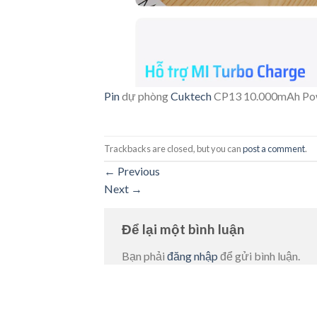
Pin
dự phòng
Cuktech
CP13 10.000mAh Pow
Trackbacks are closed, but you can
post a comment
.
←
Previous
Next
→
Để lại một bình luận
Bạn phải
đăng nhập
để gửi bình luận.