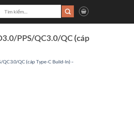
ìm
iếm:
D3.0/PPS/QC3.0/QC (cáp
QC3.0/QC (cáp Type-C Build-In) –