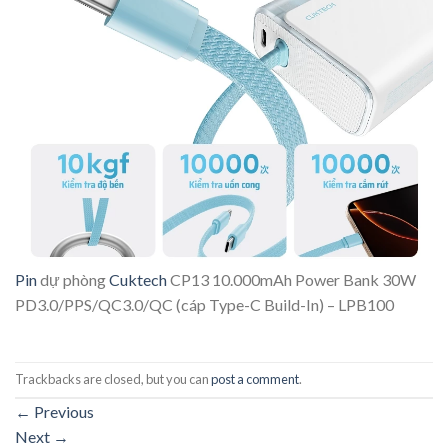
Pin
dự phòng
Cuktech
CP13 10.000mAh Power Bank 30W
PD3.0/PPS/QC3.0/QC (cáp Type-C Build-In) – LPB100
Trackbacks are closed, but you can
post a comment
.
←
Previous
Next
→