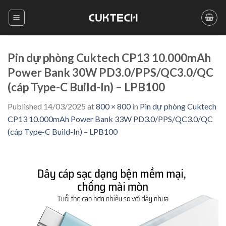
Skip
to
content
Pin dự phòng Cuktech CP13 10.000mAh
Power Bank 30W PD3.0/PPS/QC3.0/QC
(cáp Type-C Build-In) – LPB100
Published
14/03/2025
at
800 × 800
in
Pin dự phòng Cuktech
CP13 10.000mAh Power Bank 33W PD3.0/PPS/QC3.0/QC
(cáp Type-C Build-In) – LPB100