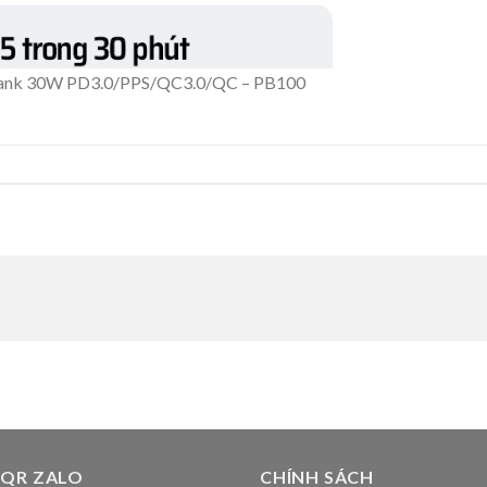
ank 30W PD3.0/PPS/QC3.0/QC – PB100
 QR ZALO
CHÍNH SÁCH