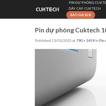
Skip
PIN DỰ PHÒNG CUKT
to
DÂY CÁP CUKTECH
content
BÁO GIÁ B2B
Pin dự phòng Cuktech 
Published
13/03/2025
at
790 × 1459
in
Pin