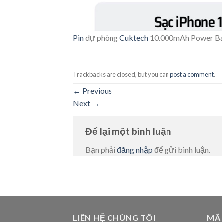
Pin
dự phòng
Cuktech
10.000mAh Power B
Trackbacks are closed, but you can
post a comment
.
←
Previous
Next
→
Để lại một bình luận
Bạn phải
đăng nhập
để gửi bình luận.
LIÊN HỆ CHÚNG TÔI
MÃ