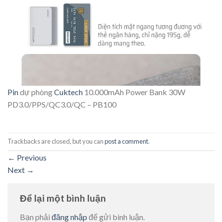
Pin
dự phòng
Cuktech
10.000mAh Power Bank 30W
PD3.0/PPS/QC3.0/QC – PB100
Trackbacks are closed, but you can
post a comment
.
←
Previous
Next
→
Để lại một bình luận
Bạn phải
đăng nhập
để gửi bình luận.