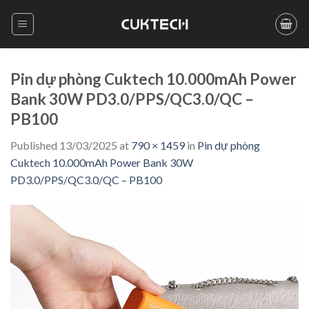
Skip
to
content
Pin dự phòng Cuktech 10.000mAh Power
Bank 30W PD3.0/PPS/QC3.0/QC –
PB100
Published
13/03/2025
at
790 × 1459
in
Pin dự phòng
Cuktech 10.000mAh Power Bank 30W
PD3.0/PPS/QC3.0/QC – PB100