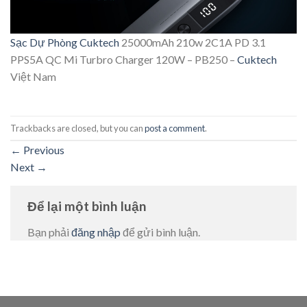
Sạc Dự Phòng
Cuktech
25000mAh 210w 2C1A PD 3.1
PPS5A QC Mi Turbro Charger 120W – PB250 –
Cuktech
Việt Nam
Trackbacks are closed, but you can
post a comment
.
←
Previous
Next
→
Để lại một bình luận
Bạn phải
đăng nhập
để gửi bình luận.