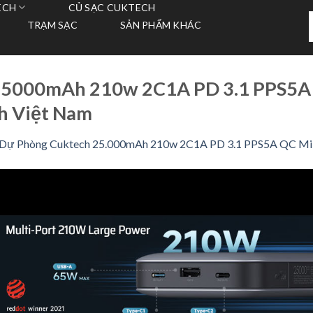
ECH
CỦ SẠC CUKTECH
T
TRẠM SẠC
SẢN PHẨM KHÁC
k
25000mAh 210w 2C1A PD 3.1 PPS5A 
h Việt Nam
 Dự Phòng Cuktech 25.000mAh 210w 2C1A PD 3.1 PPS5A QC Mi