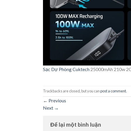
Sạc Dự Phòng
Cuktech
25000mAh 210w 2C1
Trackbacks are closed, but you can
post a comment
.
←
Previous
Next
→
Để lại một bình luận