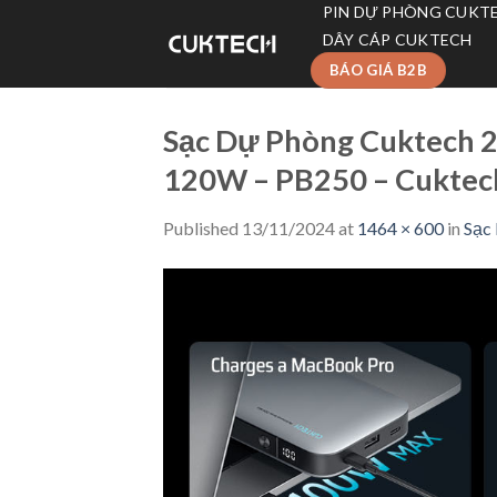
Skip
PIN DỰ PHÒNG CUKT
to
DÂY CÁP CUKTECH
content
BÁO GIÁ B2B
Sạc Dự Phòng Cuktech 
120W – PB250 – Cuktec
Published
13/11/2024
at
1464 × 600
in
Sạc