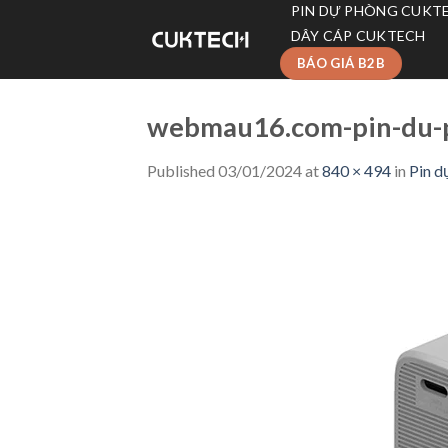
Skip
PIN DỰ PHÒNG CUKT
to
DÂY CÁP CUKTECH
content
BÁO GIÁ B2B
webmau16.com-pin-du-
Published
03/01/2024
at
840 × 494
in
Pin 