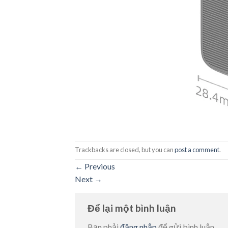
Trackbacks are closed, but you can
post a comment
.
←
Previous
Next
→
Để lại một bình luận
Bạn phải
đăng nhập
để gửi bình luận.