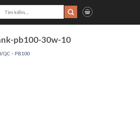
ìm
iếm:
ank-pb100-30w-10
0/QC – PB100