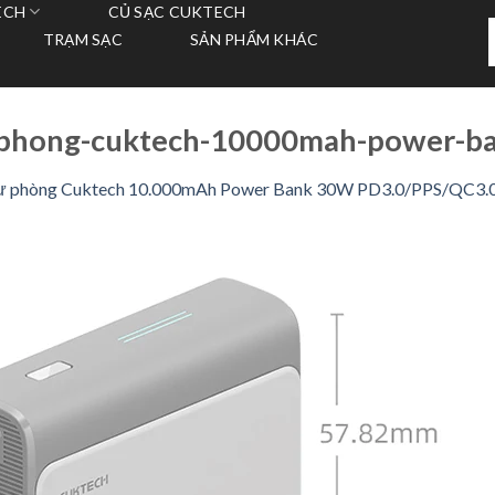
ECH
CỦ SẠC CUKTECH
T
TRẠM SẠC
SẢN PHẨM KHÁC
k
phong-cuktech-10000mah-power-b
dự phòng Cuktech 10.000mAh Power Bank 30W PD3.0/PPS/QC3.