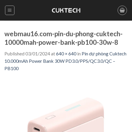
Skip
to
content
webmau16.com-pin-du-phong-cuktech-
10000mah-power-bank-pb100-30w-8
Published
03/01/2024
at
640 × 640
in
Pin dự phòng Cuktech
10.000mAh Power Bank 30W PD3.0/PPS/QC3.0/QC –
PB100