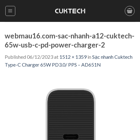
Skip
to
content
webmau16.com-sac-nhanh-a12-cuktech-
65w-usb-c-pd-power-charger-2
Published
06/12/2023
at
1512 × 1359
in
Sạc nhanh Cuktech
Type-C Charger 65W PD3.0/ PPS – AD651N