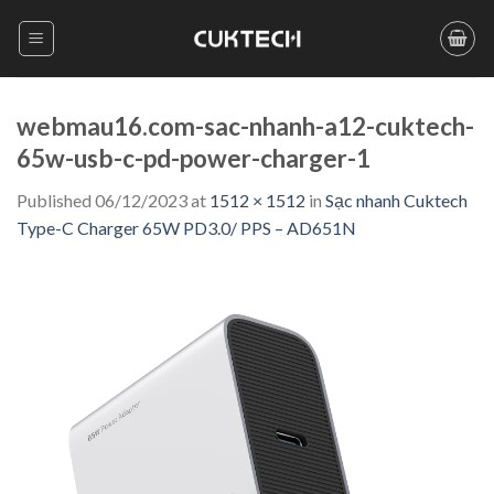
Skip
to
content
webmau16.com-sac-nhanh-a12-cuktech-
65w-usb-c-pd-power-charger-1
Published
06/12/2023
at
1512 × 1512
in
Sạc nhanh Cuktech
Type-C Charger 65W PD3.0/ PPS – AD651N