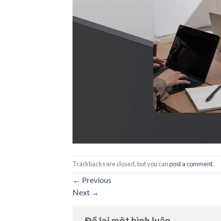
Trackbacks are closed, but you can
post a comment
.
←
Previous
Next
→
Để lại một bình luận