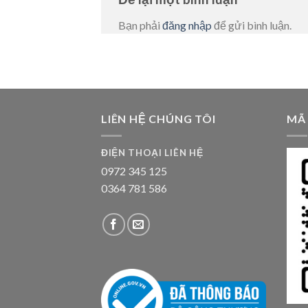
Bạn phải
đăng nhập
để gửi bình luận.
LIÊN HỆ CHÚNG TÔI
MÃ
ĐIỆN THOẠI LIÊN HỆ
0972 345 125
0364 781 586