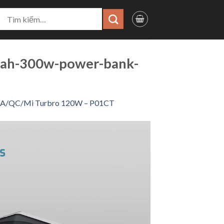
ìm
iếm:
mah-300w-power-bank-
S5A/QC/Mi Turbro 120W – P01CT