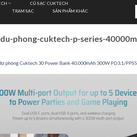
ECH
CỦ SẠC CUKTECH
T
TRẠM SẠC
SẢN PHẨM KHÁC
k
du-phong-cuktech-p-series-40000
 dự phòng Cuktech 30 Power Bank 40.000mAh 300W PD3.1/PP