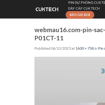
Skip
PIN DỰ PHÒNG CUKT
to
DÂY CÁP CUKTECH
content
BÁO GIÁ B2B
webmau16.com-pin-sac-
P01CT-11
Published
06/12/2023
at
1600 × 758
in
Pin