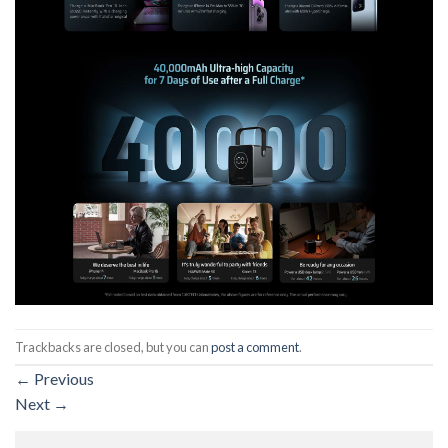
Trackbacks are closed, but you can
post a comment
.
←
Previous
Next
→