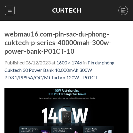
Skip
to
content
webmau16.com-pin-sac-du-phong-
cuktech-p-series-40000mah-300w-
power-bank-P01CT-10
Published
06/12/2023
at
1600 × 1746
in
Pin dự phòng
Cuktech 30 Power Bank 40.000mAh 300W
PD3.1/PPS5A/QC/Mi Turbro 120W – P01CT