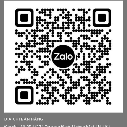
ĐỊA CHỈ BÁN HÀNG
Địa chỉ : Số 3B1/274 Trương Định, Hoàng Mai, Hà Nội