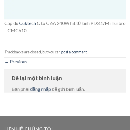
Cáp dù
Cuktech
C to C 6A 240W hít từ tính PD3.1/Mi Turbro
– CMC610
Trackbacks are closed, but you can
post a comment
.
←
Previous
Để lại một bình luận
Bạn phải
đăng nhập
để gửi bình luận.
LIÊN HỆ CHÚNG TÔI