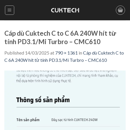
Skip
to
content
Cáp dù Cuktech C to C 6A 240W hít từ
tính PD3.1/Mi Turbro – CMC610
Published
14/03/2025
at
790 × 1361
in
Cáp dù Cuktech C to
C 6A 240W hít từ tính PD3.1/Mi Turbro – CMC610