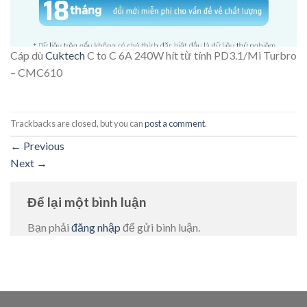
Cáp dù
Cuktech
C to C 6A 240W hít từ tính PD3.1/Mi Turbro
– CMC610
Trackbacks are closed, but you can
post a comment
.
←
Previous
Next
→
Để lại một bình luận
Bạn phải
đăng nhập
để gửi bình luận.