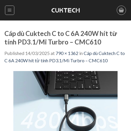
Skip
to
content
Cáp dù Cuktech C to C 6A 240W hít từ
tính PD3.1/Mi Turbro – CMC610
Published
14/03/2025
at
790 × 1362
in
Cáp dù Cuktech C to
C 6A 240W hít từ tính PD3.1/Mi Turbro – CMC610