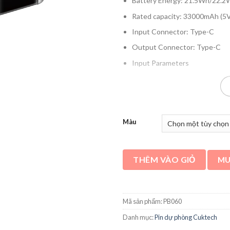
Battery Energy: 21.5Wh/22.2
Rated capacity: 33000mAh (5V
Input Connector: Type-C
Output Connector: Type-C
Input Parameters
IN1(Type-C1)
5V–3A, 9V–3A, 12V–3A, 15V
IN2(Type-C2)
Màu
5V–3A, 9V–3A, 12V–3A, 15V
Output Parameters
OUT1(Type-C1)
THÊM VÀO GIỎ
MU
5V–3A, 9V–3A, 12V–2.5A, 15
OUT2(Type-C2)
Mã sản phẩm:
PB060
5V –3A, 9V –3A, 12V –2.5A, 1
Danh mục:
Pin dự phòng Cuktech
Multi-port