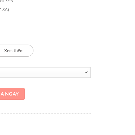
Wh 7.4V
..3A)
Xem thêm
–3A
–3A
A NGAY
V–2.6A, 5-11V–6A, 5-20V–2.5A, 55W MAX
5V –2.6A, 5-11V –3A