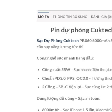
MÔ TẢ
THÔNG TIN BỔ SUNG
ĐÁNH GIÁ (0)
Pin dự phòng Cukte
Sạc Dự Phòng
Cuktech
PB060 6000mAh
cần nạp năng lượng tức thì.
Công nghệ sạc nhanh hàng đầu:
Công suất 55W
– Sạc nhanh điện thoại, 
Chuẩn PD3.0, PPS, QC3.0
– Tương thích
2 Cổng USB-C tiện lợi
– Sạc cùng lúc 2 t
Dung lượng đủ dùng – Sạc an toàn:
6000mAh
– Sạc iPhone
1.5 lần
, Xiaomi/