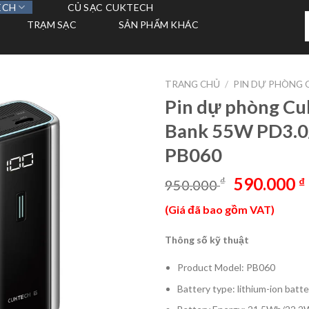
ECH
CỦ SẠC CUKTECH
T
TRẠM SẠC
SẢN PHẨM KHÁC
k
TRANG CHỦ
/
PIN DỰ PHÒNG 
Pin dự phòng C
Bank 55W PD3.0
PB060
Giá
590.000
₫
₫
950.000
gốc
(Giá đã bao gồm VAT)
là:
950.000 ₫
Thông số kỹ thuật
Product Model: PB060
Battery type: lithium-ion batte