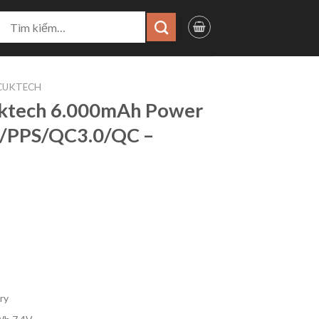
ìm
iếm:
CUKTECH
uktech 6.000mAh Power
/PPS/QC3.0/QC –
Giá
hiện
tại
.
là:
590.000 ₫.
ry