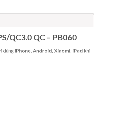
 5V–1.5A)
g
PS/QC3.0 QC – PB060
ời dùng
iPhone, Android, Xiaomi, iPad
khi