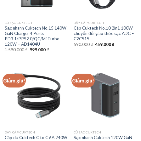
CỦ SẠC CUKTECH
DÂY CÁP CUKTECH
Sạc nhanh Cuktech No.15 140W
Cáp Cuktech No.10 2in1 100W
GaN Charger 4 Ports
chuyển đổi giao thức sạc ADC –
PD3.1/PPS2.0/QC/Mi Turbo
C2C515
120W – AD1404U
Giá
Giá
590.000
₫
459.000
₫
gốc
hiện
Giá
Giá
1.590.000
₫
999.000
₫
là:
tại
gốc
hiện
590.000 ₫.
là:
là:
tại
459.000 ₫.
1.590.000 ₫.
là:
999.000 ₫.
Giảm giá!
Giảm giá!
DÂY CÁP CUKTECH
CỦ SẠC CUKTECH
Cáp dù Cuktech C to C 6A 240W
Sạc nhanh Cuktech 120W GaN