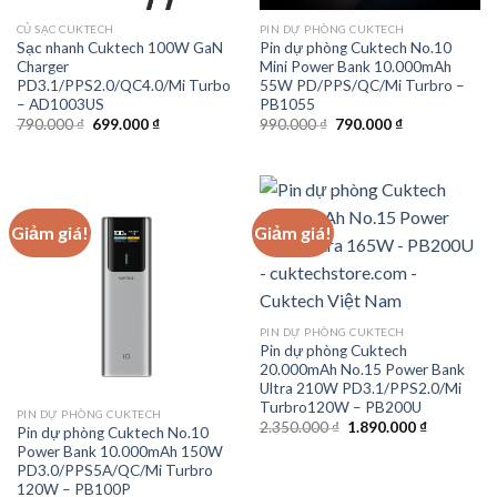
CỦ SẠC CUKTECH
PIN DỰ PHÒNG CUKTECH
Sạc nhanh Cuktech 100W GaN
Pin dự phòng Cuktech No.10
Charger
Mini Power Bank 10.000mAh
PD3.1/PPS2.0/QC4.0/Mi Turbo
55W PD/PPS/QC/Mi Turbro –
– AD1003US
PB1055
Giá
Giá
Giá
Giá
790.000
₫
699.000
₫
990.000
₫
790.000
₫
gốc
hiện
gốc
hiện
là:
tại
là:
tại
790.000 ₫.
là:
990.000 ₫.
là:
699.000 ₫.
790.000 ₫.
Giảm giá!
Giảm giá!
PIN DỰ PHÒNG CUKTECH
Pin dự phòng Cuktech
20.000mAh No.15 Power Bank
Ultra 210W PD3.1/PPS2.0/Mi
Turbro120W – PB200U
PIN DỰ PHÒNG CUKTECH
Giá
Giá
2.350.000
₫
1.890.000
₫
Pin dự phòng Cuktech No.10
gốc
hiện
Power Bank 10.000mAh 150W
là:
tại
2.350.000 ₫.
là:
PD3.0/PPS5A/QC/Mi Turbro
1.890.000 
120W – PB100P