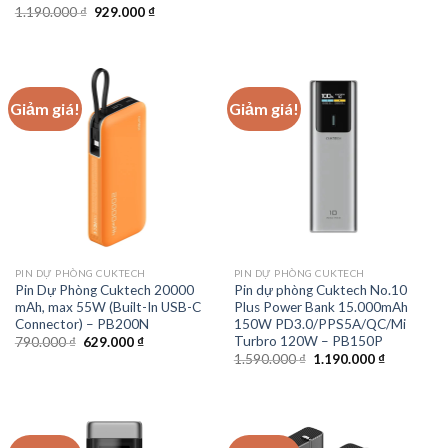
Giá
Giá
1.190.000
₫
929.000
₫
gốc
hiện
là:
tại
1.190.000 ₫.
là:
929.000 ₫.
Giảm giá!
Giảm giá!
PIN DỰ PHÒNG CUKTECH
PIN DỰ PHÒNG CUKTECH
Pin Dự Phòng Cuktech 20000
Pin dự phòng Cuktech No.10
mAh, max 55W (Built-In USB-C
Plus Power Bank 15.000mAh
Connector) – PB200N
150W PD3.0/PPS5A/QC/Mi
Turbro 120W – PB150P
Giá
Giá
790.000
₫
629.000
₫
gốc
hiện
Giá
Giá
1.590.000
₫
1.190.000
₫
là:
tại
gốc
hiện
790.000 ₫.
là:
là:
tại
629.000 ₫.
1.590.000 ₫.
là:
1.190.000 