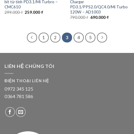
hít từ tính PD3.1/Mi Turbro –
Charger
CMC610
PD3.1/PPS2.0/QC4.0/Mi Turbo
120W – AD1003
Giá
Giá
299.000
₫
259.000
₫
gốc
hiện
Giá
Giá
790.000
₫
690.000
₫
là:
tại
gốc
hiện
299.000 ₫.
là:
là:
tại
259.000 ₫.
790.000 ₫.
là:
690.000 ₫.
1
2
3
4
5
LIÊN HỆ CHÚNG TÔI
ĐIỆN THOẠI LIÊN HỆ
0972 345 125
0364 781 586