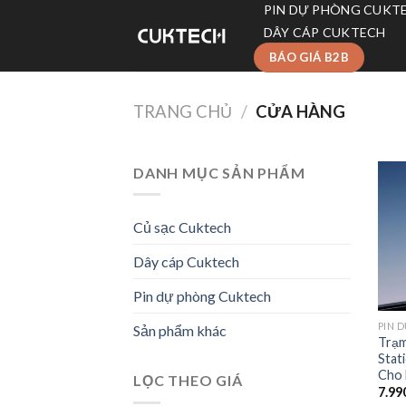
Skip
PIN DỰ PHÒNG CUKT
to
DÂY CÁP CUKTECH
content
BÁO GIÁ B2B
TRANG CHỦ
/
CỬA HÀNG
DANH MỤC SẢN PHẨM
Củ sạc Cuktech
Dây cáp Cuktech
Pin dự phòng Cuktech
PIN 
Sản phẩm khác
Trạm
Stat
Cho 
LỌC THEO GIÁ
7.99