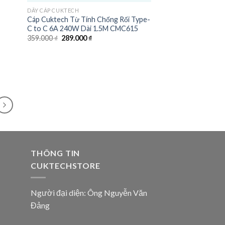
DÂY CÁP CUKTECH
Cáp Cuktech Từ Tính Chống Rối Type-
 ₫.
C to C 6A 240W Dài 1.5M CMC615
Giá
Giá
359.000
₫
289.000
₫
gốc
hiện
là:
tại
359.000 ₫.
là:
289.000 ₫.
THÔNG TIN
CUKTECHSTORE
Người đại diện: Ông Nguyễn Văn
Đảng