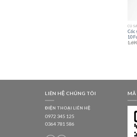
CỦ S
Cốc 
10 F
1.69
LIÊN HỆ CHÚNG TÔI
MÃ
ĐIỆN THOẠI LIÊN HỆ
0972 345 125
0364 781 586