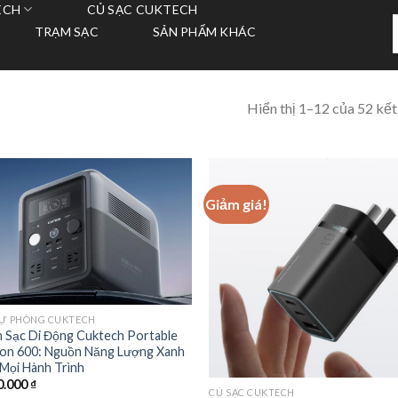
ECH
CỦ SẠC CUKTECH
T
TRẠM SẠC
SẢN PHẨM KHÁC
k
Hiển thị 1–12 của 52 kết
Giảm giá!
DỰ PHÒNG CUKTECH
 Sạc Di Động Cuktech Portable
ion 600: Nguồn Năng Lượng Xanh
Mọi Hành Trình
0.000
₫
CỦ SẠC CUKTECH