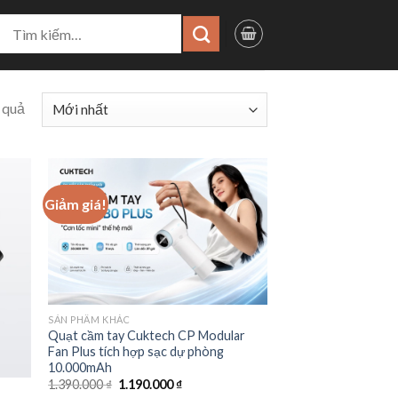
ìm
iếm:
 quả
Giảm giá!
SẢN PHẨM KHÁC
Quạt cầm tay Cuktech CP Modular
Fan Plus tích hợp sạc dự phòng
10.000mAh
Giá
Giá
1.390.000
₫
1.190.000
₫
gốc
hiện