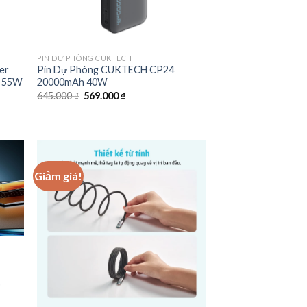
PIN DỰ PHÒNG CUKTECH
er
Pin Dự Phòng CUKTECH CP24
h 55W
20000mAh 40W
Giá
Giá
645.000
₫
569.000
₫
gốc
hiện
là:
tại
645.000 ₫.
là:
569.000 ₫.
 ₫.
Giảm giá!
p