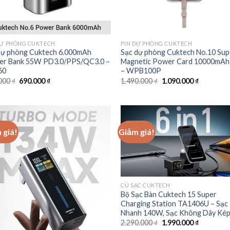
DỰ PHÒNG CUKTECH
PIN DỰ PHÒNG CUKTECH
dự phòng Cuktech 6.000mAh
Sạc dự phòng Cuktech No.10 Sup
r Bank 55W PD3.0/PPS/QC3.0 –
Magnetic Power Card 10000mA
60
– WPB100P
Giá
Giá
Giá
Giá
000
₫
690.000
₫
1.490.000
₫
1.090.000
₫
gốc
hiện
gốc
hiện
là:
tại
là:
tại
890.000 ₫.
là:
1.490.000 ₫.
là:
690.000 ₫.
1.090.000
 giá!
Giảm giá!
CỦ SẠC CUKTECH
Bộ Sạc Bàn Cuktech 15 Super
Charging Station TA1406U – Sạc
Nhanh 140W, Sạc Không Dây Ké
Giá
Giá
2.290.000
₫
1.990.000
₫
gốc
hiện