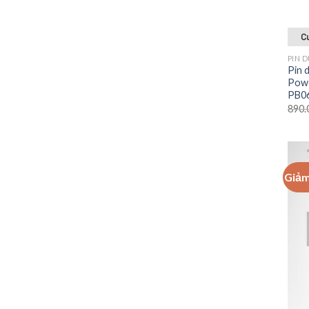
PIN 
Pin 
Powe
PB0
890.
Giảm