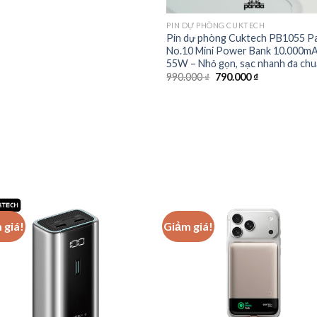
219.000 ₫.
là:
169.000 ₫.
PIN DỰ PHÒNG CUKTECH
Pin dự phòng Cuktech PB1055 P
No.10 Mini Power Bank 10.000m
55W – Nhỏ gọn, sạc nhanh đa ch
Giá
Giá
990.000
₫
790.000
₫
gốc
hiện
là:
tại
990.000 ₫.
là:
790.000 ₫.
 giá!
Giảm giá!