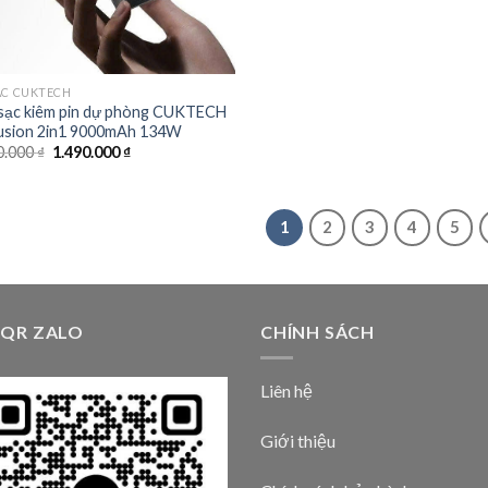
là:
tại
2.290.000 ₫.
là:
1.990.000
ẠC CUKTECH
sạc kiêm pin dự phòng CUKTECH
usion 2in1 9000mAh 134W
Giá
Giá
0.000
₫
1.490.000
₫
gốc
hiện
là:
tại
1.690.000 ₫.
là:
1.490.000 ₫.
1
2
3
4
5
 QR ZALO
CHÍNH SÁCH
Liên hệ
Giới thiệu