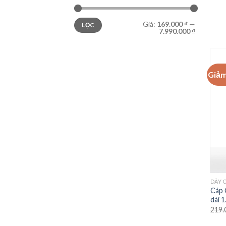
Giá
Giá
Giá:
169.000 ₫
—
LỌC
thấp
cao
7.990.000 ₫
nhất
nhất
Giảm
DÂY 
Cáp 
dài 
219.