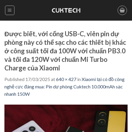
Skip
to
content
Được biết, với cổng USB-C, viên pin dự
phòng này có thể sạc cho các thiết bị khác
ở công suất tối đa 100W với chuẩn PB3.0
và tối đa 120W với chuẩn Mi Turbo
Charge của Xiaomi
Published
17/03/2025
at
640 × 427
in
Xiaomi lại có đồ công
nghệ cực đáng mua: Pin dự phòng Cuktech 10.000mAh sạc
nhanh 150W