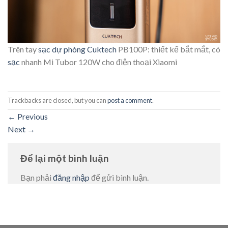
Trên tay
sạc dự phòng
Cuktech
PB100P: thiết kế bắt mắt, có
sạc
nhanh Mi Tubor 120W cho điện thoại Xiaomi
Trackbacks are closed, but you can
post a comment
.
←
Previous
Next
→
Để lại một bình luận
Bạn phải
đăng nhập
để gửi bình luận.