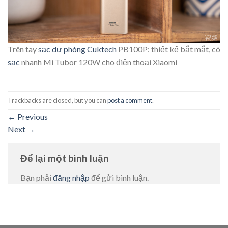
Trên tay
sạc dự phòng
Cuktech
PB100P: thiết kế bắt mắt, có
sạc
nhanh Mi Tubor 120W cho điện thoại Xiaomi
Trackbacks are closed, but you can
post a comment
.
←
Previous
Next
→
Để lại một bình luận
Bạn phải
đăng nhập
để gửi bình luận.