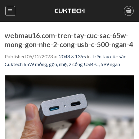
Skip
to
content
webmau16.com-tren-tay-cuc-sac-65w-
mong-gon-nhe-2-cong-usb-c-500-ngan-4
Published
06/12/2023
at
2048 × 1365
in
Trên tay cục sạc
Cuktech 65W mỏng, gọn, nhẹ, 2 cổng USB-C, 599 ngàn