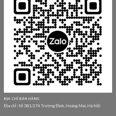
ĐỊA CHỈ BÁN HÀNG
Địa chỉ : Số 3B1/274 Trương Định, Hoàng Mai, Hà Nội