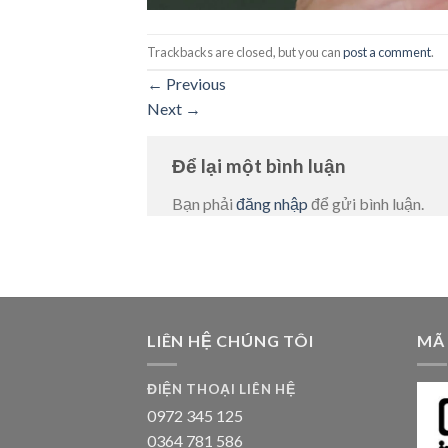
Trackbacks are closed, but you can
post a comment
.
←
Previous
Next
→
Để lại một bình luận
Bạn phải
đăng nhập
để gửi bình luận.
LIÊN HỆ CHÚNG TÔI
MÃ
ĐIỆN THOẠI LIÊN HỆ
0972 345 125
0364 781 586