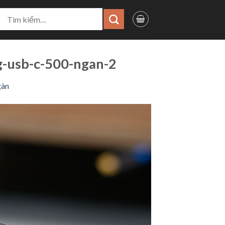
ìm
iếm:
-usb-c-500-ngan-2
gàn