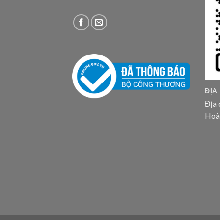
ĐỊA
Địa 
Hoà