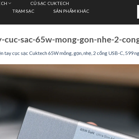
ECH
CỦ SẠC CUKTECH
T
TRẠM SẠC
SẢN PHẨM KHÁC
k
-cuc-sac-65w-mong-gon-nhe-2-cong
ên tay cục sạc Cuktech 65W mỏng, gọn, nhẹ, 2 cổng USB-C, 599 n