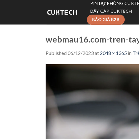
Skip
PIN DỰ PHÒNG CUKT
to
DÂY CÁP CUKTECH
content
BÁO GIÁ B2B
webmau16.com-tren-tay
Published
06/12/2023
at
2048 × 1365
in
Tr