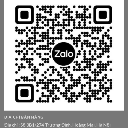
ĐỊA CHỈ BÁN HÀNG
Địa chỉ : Số 3B1/274 Trương Định, Hoàng Mai, Hà Nội