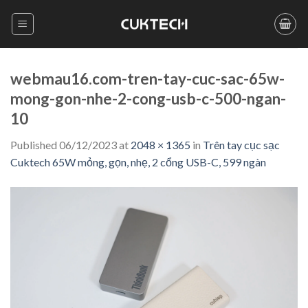
Skip
to
content
webmau16.com-tren-tay-cuc-sac-65w-
mong-gon-nhe-2-cong-usb-c-500-ngan-
10
Published
06/12/2023
at
2048 × 1365
in
Trên tay cục sạc
Cuktech 65W mỏng, gọn, nhẹ, 2 cổng USB-C, 599 ngàn