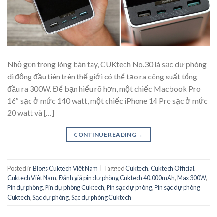
Nhỏ gọn trong lòng bàn tay, CUKtech No.30 là sạc dự phòng
di động đầu tiên trên thế giới có thể tạo ra công suất tổng
đầu ra 300W. Để bạn hiểu rõ hơn, một chiếc Macbook Pro
16″ sạc ở mức 140 watt, một chiếc iPhone 14 Pro sạc ở mức
20 watt và […]
CONTINUE READING
→
Posted in
Blogs Cuktech Việt Nam
|
Tagged
Cuktech
,
Cuktech Official
,
Cuktech Việt Nam
,
Đánh giá pin dự phòng Cuktech 40.000mAh
,
Max 300W
,
Pin dự phòng
,
Pin dự phòng Cuktech
,
Pin sạc dự phòng
,
Pin sạc dự phòng
Cuktech
,
Sạc dự phòng
,
Sạc dự phòng Cuktech