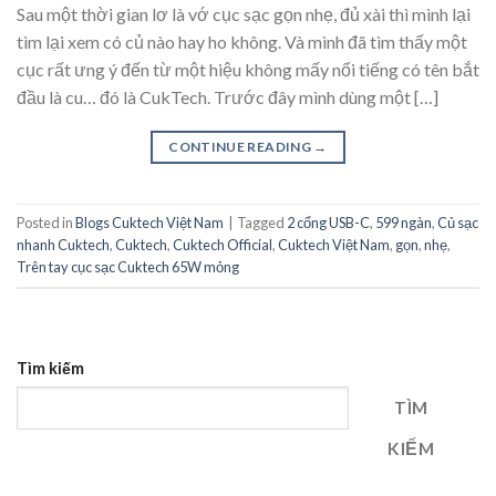
Sau một thời gian lơ là vớ cục sạc gọn nhẹ, đủ xài thì mình lại
tìm lại xem có củ nào hay ho không. Và mình đã tìm thấy một
cục rất ưng ý đến từ một hiệu không mấy nổi tiếng có tên bắt
đầu là cu… đó là CukTech. Trước đây mình dùng một […]
CONTINUE READING
→
Posted in
Blogs Cuktech Việt Nam
|
Tagged
2 cổng USB-C
,
599 ngàn
,
Củ sạc
nhanh Cuktech
,
Cuktech
,
Cuktech Official
,
Cuktech Việt Nam
,
gọn
,
nhẹ
,
Trên tay cục sạc Cuktech 65W mỏng
Tìm kiếm
TÌM
KIẾM