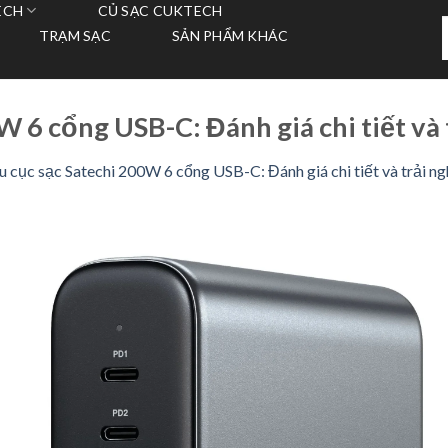
ECH
CỦ SẠC CUKTECH
T
TRẠM SẠC
SẢN PHẨM KHÁC
k
W 6 cổng USB-C: Đánh giá chi tiết và
u cục sạc Satechi 200W 6 cổng USB-C: Đánh giá chi tiết và trải n