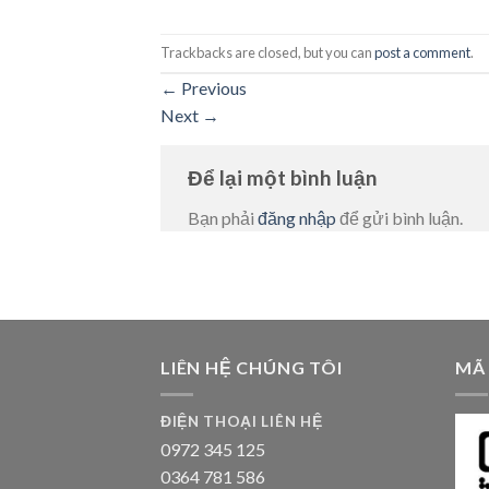
Trackbacks are closed, but you can
post a comment
.
←
Previous
Next
→
Để lại một bình luận
Bạn phải
đăng nhập
để gửi bình luận.
LIÊN HỆ CHÚNG TÔI
MÃ
ĐIỆN THOẠI LIÊN HỆ
0972 345 125
0364 781 586