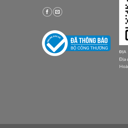
ĐỊA
Địa 
Hoà