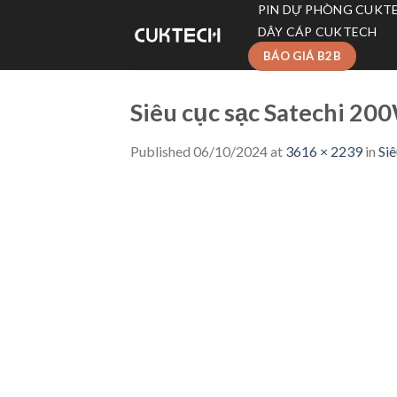
Skip
PIN DỰ PHÒNG CUKT
to
DÂY CÁP CUKTECH
content
BÁO GIÁ B2B
Siêu cục sạc Satechi 200
Published
06/10/2024
at
3616 × 2239
in
Siê