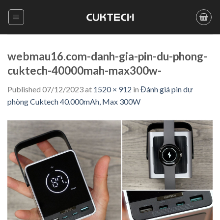
Skip
to
content
webmau16.com-danh-gia-pin-du-phong-
cuktech-40000mah-max300w-
Published
07/12/2023
at
1520 × 912
in
Đánh giá pin dự
phòng Cuktech 40.000mAh, Max 300W