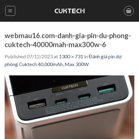
Skip
to
content
webmau16.com-danh-gia-pin-du-phong-
cuktech-40000mah-max300w-6
Published
07/12/2023
at
1300 × 731
in
Đánh giá pin dự
phòng Cuktech 40.000mAh, Max 300W