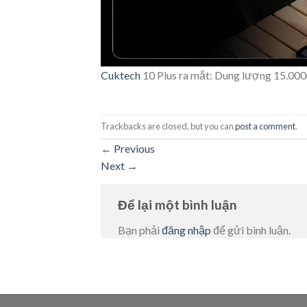
Cuktech
10 Plus ra mắt: Dung lượng 15.000
Trackbacks are closed, but you can
post a comment
.
←
Previous
Next
→
Để lại một bình luận
Bạn phải
đăng nhập
để gửi bình luận.