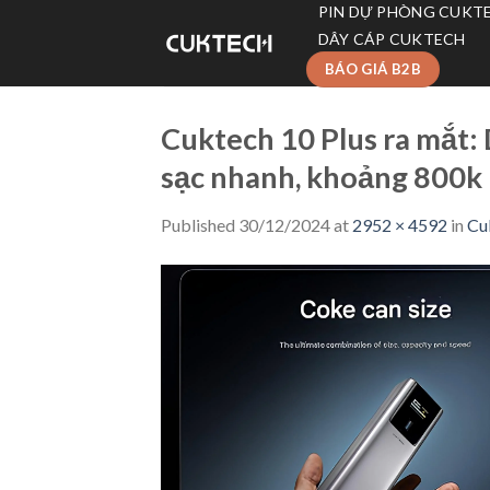
Skip
PIN DỰ PHÒNG CUKT
to
DÂY CÁP CUKTECH
content
BÁO GIÁ B2B
Cuktech 10 Plus ra mắt:
sạc nhanh, khoảng 800k
Published
30/12/2024
at
2952 × 4592
in
Cu