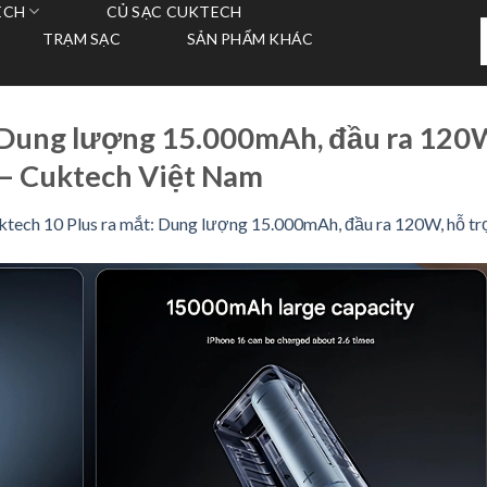
ECH
CỦ SẠC CUKTECH
T
TRẠM SẠC
SẢN PHẨM KHÁC
k
 Dung lượng 15.000mAh, đầu ra 120W
 – Cuktech Việt Nam
ktech 10 Plus ra mắt: Dung lượng 15.000mAh, đầu ra 120W, hỗ tr