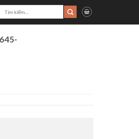
ìm
iếm:
645-