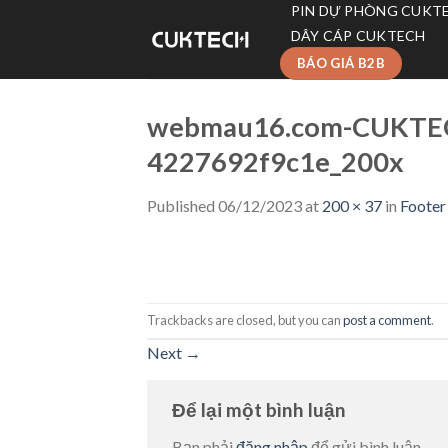
Skip
PIN DỰ PHÒNG CUKT
to
DÂY CÁP CUKTECH
content
BÁO GIÁ B2B
webmau16.com-CUKTEC
4227692f9c1e_200x
Published
06/12/2023
at
200 × 37
in
Footer
Trackbacks are closed, but you can
post a comment
.
Next
→
Để lại một bình luận
Bạn phải
đăng nhập
để gửi bình luận.