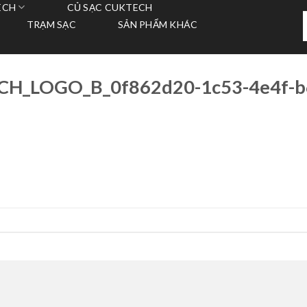
ECH
CỦ SẠC CUKTECH
T
TRẠM SẠC
SẢN PHẨM KHÁC
k
H_LOGO_B_0f862d20-1c53-4e4f-b