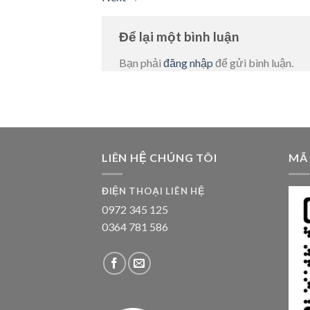
Để lại một bình luận
Bạn phải
đăng nhập
để gửi bình luận.
LIÊN HỆ CHÚNG TÔI
MÃ
ĐIỆN THOẠI LIÊN HỆ
0972 345 125
0364 781 586