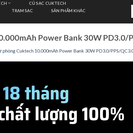
ECH
CỦ SẠC CUKTECH
T
TRẠM SẠC
SẢN PHẨM KHÁC
k
10.000mAh Power Bank 30W PD3.0/
dự phòng Cuktech 10.000mAh Power Bank 30W PD3.0/PPS/QC3.