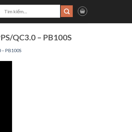
ìm
iếm:
PPS/QC3.0 – PB100S
0 – PB100S