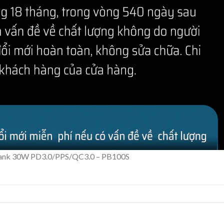
ank 30W PD3.0/PPS/QC3.0 – PB100S