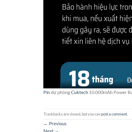
Pin
dự phòng
Cuktech
10.000mAh Power B
Trackbacks are closed, but you can
post a comment
.
←
Previous
Next
→