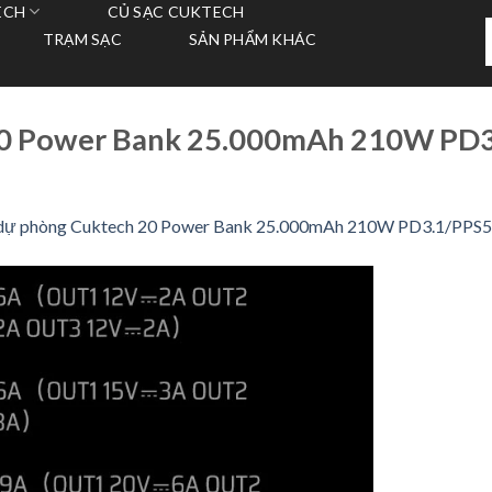
ECH
CỦ SẠC CUKTECH
T
TRẠM SẠC
SẢN PHẨM KHÁC
k
 20 Power Bank 25.000mAh 210W PD
 dự phòng Cuktech 20 Power Bank 25.000mAh 210W PD3.1/PPS