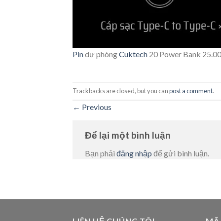
Pin
dự phòng
Cuktech
20 Power Bank 25.
Trackbacks are closed, but you can
post a comment
.
←
Previous
Để lại một bình luận
Bạn phải
đăng nhập
để gửi bình luận.
LIÊN HỆ CHÚNG TÔI
MÃ