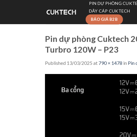
Skip
PIN DỰ PHÒNG CUKT
to
DÂY CÁP CUKTECH
content
BÁO GIÁ B2B
Pin dự phòng Cuktech
Turbro 120W – P23
Published
13/03/2025
at
790 × 1478
in
Pin