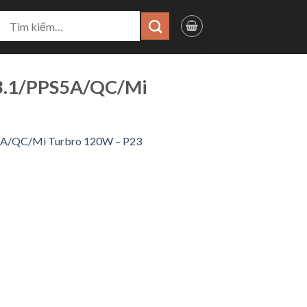
ìm
iếm:
3.1/PPS5A/QC/Mi
5A/QC/Mi Turbro 120W – P23