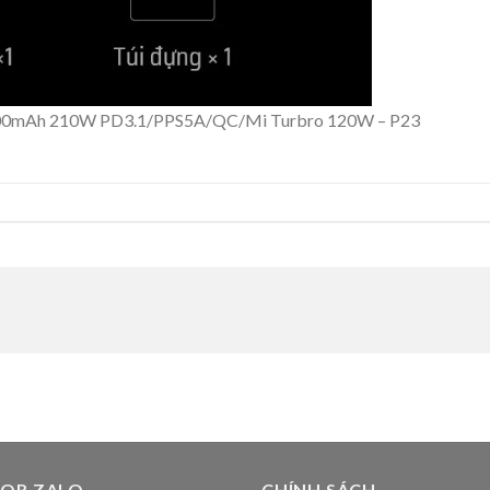
000mAh 210W PD3.1/PPS5A/QC/Mi Turbro 120W – P23
 QR ZALO
CHÍNH SÁCH