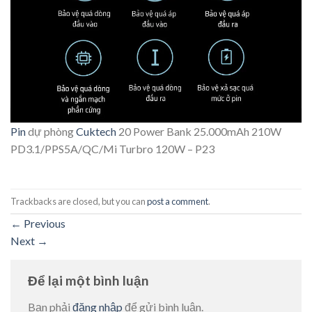
Pin
dự phòng
Cuktech
20 Power Bank 25.000mAh 210W
PD3.1/PPS5A/QC/Mi Turbro 120W – P23
Trackbacks are closed, but you can
post a comment
.
←
Previous
Next
→
Để lại một bình luận
Bạn phải
đăng nhập
để gửi bình luận.